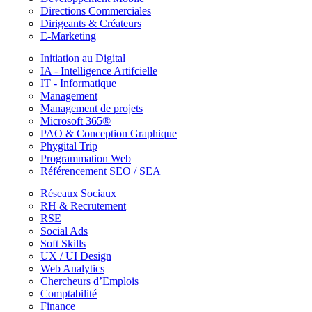
Directions Commerciales
Dirigeants & Créateurs
E-Marketing
Initiation au Digital
IA - Intelligence Artifcielle
IT - Informatique
Management
Management de projets
Microsoft 365®
PAO & Conception Graphique
Phygital Trip
Programmation Web
Référencement SEO / SEA
Réseaux Sociaux
RH & Recrutement
RSE
Social Ads
Soft Skills
UX / UI Design
Web Analytics
Chercheurs d’Emplois
Comptabilité
Finance