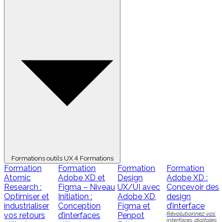
Formations outils UX
4 Formations
Formation
Formation
Formation
Formation
Atomic
Adobe XD et
Design
Adobe XD :
Research :
Figma – Niveau
UX/UI avec
Concevoir des
Optimiser et
Initiation :
Adobe XD,
design
industrialiser
Conception
Figma et
d’interface
Révolutionnez vos
vos retours
d’interfaces
Penpot
interfaces digitales