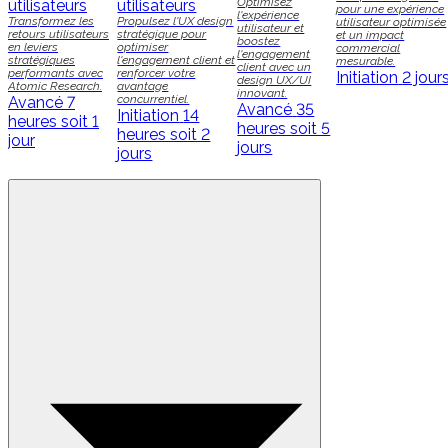
Optimisez
utilisateurs
utilisateurs
pour une expérience
l'expérience
Transformez les
Propulsez l'UX design
utilisateur optimisée
utilisateur et
retours utilisateurs
stratégique pour
et un impact
boostez
en leviers
optimiser
commercial
l'engagement
stratégiques
l'engagement client et
mesurable.
client avec un
performants avec
renforcer votre
Initiation
2 jour
design UX/UI
Atomic Research.
avantage
innovant.
concurrentiel.
Avancé
7
Avancé
35
Initiation
14
heures soit 1
heures soit 5
heures soit 2
jour
jours
jours