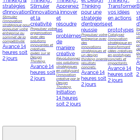
Thinking &
Thinking :
Thinking :
et Design
Thinking :
T
stratégies
Stimuler
Apprenez
Thinking
Transformer
B
d’innovation
l’innovation
à innover
pour une
vos idées
v
Stimulez
et la
et
stratégie
en actions
s
l'innovation
créativité
résoudre
d’entreprise
et
d
stratégique pour
Propulsez votre
In
propulser votre
les
réussie
prototypes
organisation
l'
entreprise au
Propulsez votre
Catalysez
problèmes
avec des
st
sommet de la
entreprise avec
l'innovation
solutions
de
op
compétitivité.
des
stratégique en
innovantes et
p
Avancé
14
manière
innovations
transformant
créatives,
dé
stratégiques et
idées créatives
heures soit
créative
axées sur le
av
un design
en prototypes
Design
Th
2 jours
Révolutionnez
thinking orienté
concrets et
Thinking.
A
vos solutions
résultats
impactants.
Avancé
14
stratégiques
concrets.
Avancé
14
h
en catalysant
heures soit
Avancé
14
heures soit
2
l'innovation
2 jours
heures soit
créative par le
2 jours
Design
2 jours
Thinking.
Initiation
14 heures
soit 2 jours