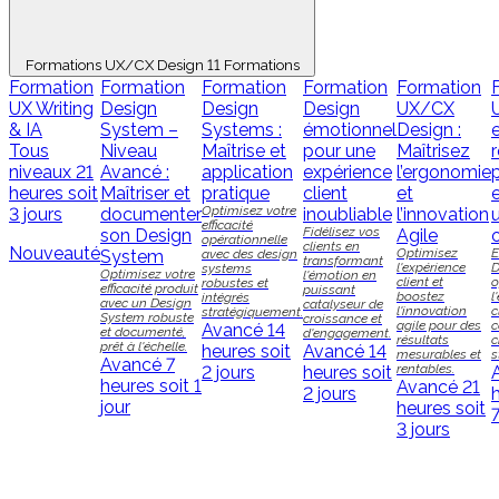
Formations UX/CX Design
11 Formations
Formation
Formation
Formation
Formation
Formation
UX Writing
Design
Design
Design
UX/CX
& IA
System –
Systems :
émotionnel
Design :
Tous
Niveau
Maîtrise et
pour une
Maîtrisez
niveaux
21
Avancé :
application
expérience
l’ergonomie
heures soit
Maîtriser et
pratique
client
et
Optimisez votre
3 jours
documenter
inoubliable
l’innovation
u
efficacité
Fidélisez vos
son Design
Agile
opérationnelle
clients en
Nouveauté
Optimisez
E
System
avec des design
transformant
l'expérience
D
systems
Optimisez votre
l'émotion en
client et
o
robustes et
efficacité produit
puissant
boostez
l
intégrés
avec un Design
catalyseur de
l'innovation
c
stratégiquement.
System robuste
croissance et
agile pour des
c
Avancé
14
et documenté,
d'engagement.
résultats
c
prêt à l'échelle.
heures soit
Avancé
14
mesurables et
s
Avancé
7
rentables.
2 jours
heures soit
heures soit 1
Avancé
21
2 jours
jour
heures soit
7
3 jours