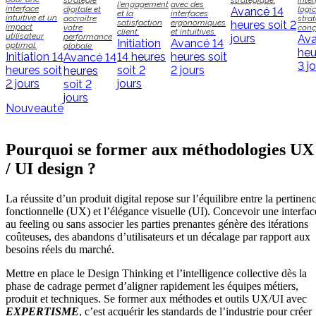
stratégie
stratégique.
inte
l'engagement
avec des
interface
digitale et
logic
Avancé
14
et la
interfaces
intuitive et un
accroître
stra
satisfaction
ergonomiques
heures soit 2
impact
votre
conç
client.
et intuitives.
utilisateur
performance
jours
Av
Initiation
Avancé
14
optimal.
globale.
heu
Initiation
14
14 heures
heures soit
Avancé
14
3 j
heures soit
soit 2
2 jours
heures
2 jours
jours
soit 2
jours
Nouveauté
Pourquoi se former aux méthodologies UX
/ UI design ?
La réussite d’un produit digital repose sur l’équilibre entre la pertinen
fonctionnelle (UX) et l’élégance visuelle (UI). Concevoir une interfac
au feeling ou sans associer les parties prenantes génère des itérations
coûteuses, des abandons d’utilisateurs et un décalage par rapport aux
besoins réels du marché.
Mettre en place le Design Thinking et l’intelligence collective dès la
phase de cadrage permet d’aligner rapidement les équipes métiers,
produit et techniques. Se former aux méthodes et outils UX/UI avec
EXPERTISME
, c’est acquérir les standards de l’industrie pour créer