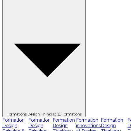
Formations Design Thinking
11 Formations
Formation
Formation
Formation
Formation
Formation
F
Design
Design
Design
innovations
Design
D