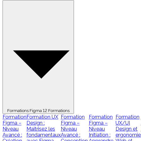
Formations Figma
12 Formations
Formation
Formation UX
Formation
Formation
Formation
Figma –
Design :
Figma –
Figma –
UX/UI
Niveau
Maîtrisez les
Niveau
Niveau
Design et
Avancé :
fondamentaux
Avancé :
Initiation :
ergonomie
Création
avec Figma
Conception
Apprendre
Web et