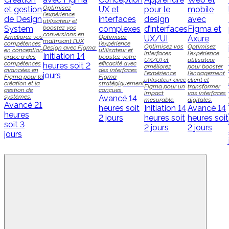
Optimisez
et gestion
UX et
pour le
mobile
l'expérience
de Design
interfaces
design
avec
utilisateur et
System
boostez vos
complexes
d’interfaces
Figma et
conversions en
Améliorez vos
Optimisez
UX/UI
Axure
maîtrisant l'UX
compétences
l'expérience
Optimisez vos
Optimisez
Design avec Figma.
en conception
utilisateur et
interfaces
l'expérience
Initiation
14
grâce à des
boostez votre
UX/UI et
utilisateur
compétences
efficacité avec
heures soit 2
améliorez
pour booster
avancées en
des interfaces
l'expérience
l'engagement
jours
Figma pour la
Figma
utilisateur avec
client et
création et la
stratégiquement
Figma pour un
transformer
gestion de
conçues.
impact
vos interfaces
systèmes.
Avancé
14
mesurable.
digitales.
Avancé
21
heures soit
Initiation
14
Avancé
14
heures
2 jours
heures soit
heures soit
soit 3
2 jours
2 jours
jours