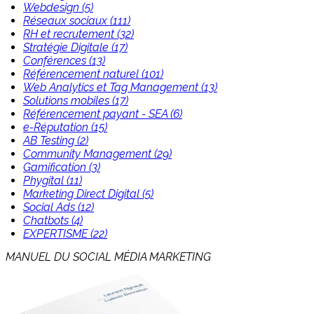
Webdesign (5)
Réseaux sociaux (111)
RH et recrutement (32)
Stratégie Digitale (17)
Conférences (13)
Référencement naturel (101)
Web Analytics et Tag Management (13)
Solutions mobiles (17)
Référencement payant - SEA (6)
e-Réputation (15)
AB Testing (2)
Community Management (29)
Gamification (3)
Phygital (11)
Marketing Direct Digital (5)
Social Ads (12)
Chatbots (4)
EXPERTISME (22)
MANUEL DU SOCIAL MÉDIA MARKETING