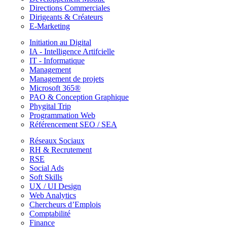
Directions Commerciales
Dirigeants & Créateurs
E-Marketing
Initiation au Digital
IA - Intelligence Artifcielle
IT - Informatique
Management
Management de projets
Microsoft 365®
PAO & Conception Graphique
Phygital Trip
Programmation Web
Référencement SEO / SEA
Réseaux Sociaux
RH & Recrutement
RSE
Social Ads
Soft Skills
UX / UI Design
Web Analytics
Chercheurs d’Emplois
Comptabilité
Finance