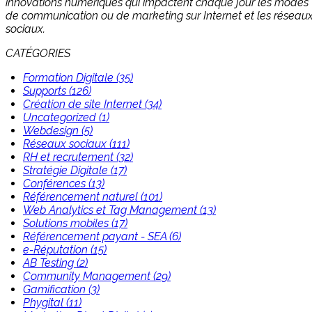
innovations numériques qui impactent chaque jour les modes
de communication ou de marketing sur Internet et les réseau
sociaux.
CATÉGORIES
Formation Digitale (35)
Supports (126)
Création de site Internet (34)
Uncategorized (1)
Webdesign (5)
Réseaux sociaux (111)
RH et recrutement (32)
Stratégie Digitale (17)
Conférences (13)
Référencement naturel (101)
Web Analytics et Tag Management (13)
Solutions mobiles (17)
Référencement payant - SEA (6)
e-Réputation (15)
AB Testing (2)
Community Management (29)
Gamification (3)
Phygital (11)