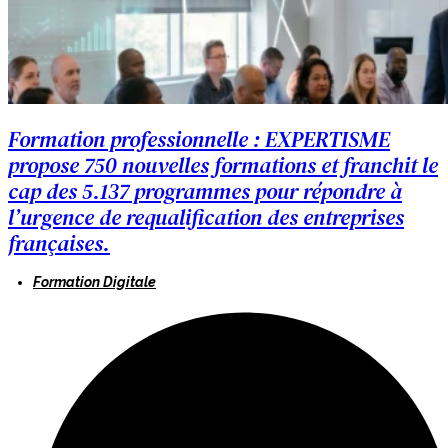
Formation professionnelle : EXPERTISME
propose 750 nouvelles formations et franchit le
cap des 5.137 programmes pour répondre à
l’urgence de requalification des entreprises
françaises.
Formation Digitale