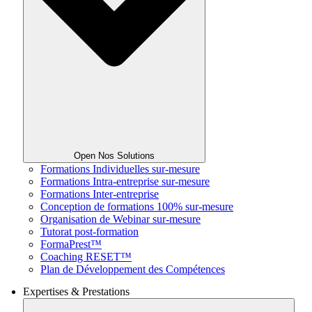
Open Nos Solutions
Formations Individuelles sur-mesure
Formations Intra-entreprise sur-mesure
Formations Inter-entreprise
Conception de formations 100% sur-mesure
Organisation de Webinar sur-mesure
Tutorat post-formation
FormaPrest™
Coaching RESET™
Plan de Développement des Compétences
Expertises & Prestations