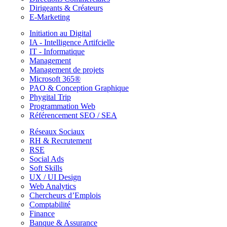
Dirigeants & Créateurs
E-Marketing
Initiation au Digital
IA - Intelligence Artifcielle
IT - Informatique
Management
Management de projets
Microsoft 365®
PAO & Conception Graphique
Phygital Trip
Programmation Web
Référencement SEO / SEA
Réseaux Sociaux
RH & Recrutement
RSE
Social Ads
Soft Skills
UX / UI Design
Web Analytics
Chercheurs d’Emplois
Comptabilité
Finance
Banque & Assurance