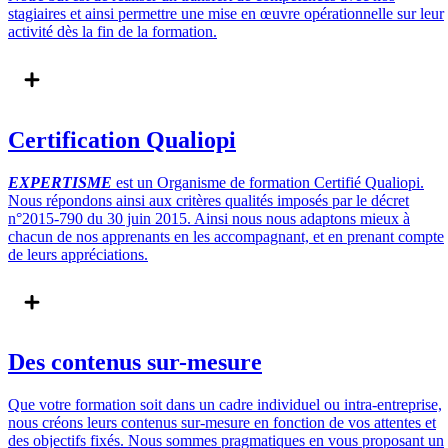
stagiaires et ainsi permettre une mise en œuvre opérationnelle sur leur
activité dès la fin de la formation.
Certification Qualiopi
EXPERTISME
est un Organisme de formation Certifié Qualiopi.
Nous répondons ainsi aux critères qualités imposés par le décret
n°2015-790 du 30 juin 2015. Ainsi nous nous adaptons mieux à
chacun de nos apprenants en les accompagnant, et en prenant compte
de leurs appréciations.
Des contenus sur-mesure
Que votre formation soit dans un cadre individuel ou intra-entreprise,
nous créons leurs contenus sur-mesure en fonction de vos attentes et
des objectifs fixés. Nous sommes pragmatiques en vous proposant un