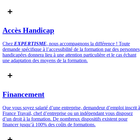
Accès Handicap
Chez
EXPERTISME
, nous accompagnons la différence ! Toute
demande spécifique à l’accessibilité de la formation par des personnes
handicapées donnera lieu à une attention particulière et le cas échant
une adaptation des moyens de la formation.
Financement
Que vous soyez salarié d’une entreprise, demandeur d’emploi inscrit a
France Travail, chef d’entreprise ou un indépendant vous disposez
d’un droit à la formation. De nombreux dispositifs existent pour
financer jusqu’à 100% des coûts de formations.