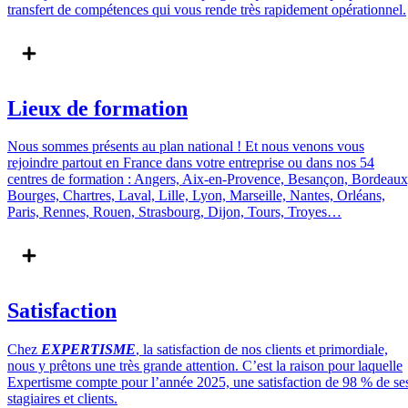
transfert de compétences qui vous rende très rapidement opérationnel.
Lieux de formation
Nous sommes présents au plan national ! Et nous venons vous
rejoindre partout en France dans votre entreprise ou dans nos 54
centres de formation : Angers, Aix-en-Provence, Besançon, Bordeaux
Bourges, Chartres, Laval, Lille, Lyon, Marseille, Nantes, Orléans,
Paris, Rennes, Rouen, Strasbourg, Dijon, Tours, Troyes…
Satisfaction
Chez
EXPERTISME
, la satisfaction de nos clients et primordiale,
nous y prêtons une très grande attention. C’est la raison pour laquelle
Expertisme compte pour l’année 2025, une satisfaction de 98 % de se
stagiaires et clients.