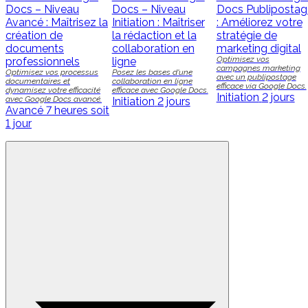
Docs – Niveau
Docs – Niveau
Docs Publipostag
Avancé : Maîtrisez la
Initiation : Maîtriser
: Améliorez votre
création de
la rédaction et la
stratégie de
documents
collaboration en
marketing digital
Optimisez vos
professionnels
ligne
campagnes marketing
Optimisez vos processus
Posez les bases d'une
avec un publipostage
documentaires et
collaboration en ligne
efficace via Google Docs.
dynamisez votre efficacité
efficace avec Google Docs.
Initiation
2 jours
avec Google Docs avancé.
Initiation
2 jours
Avancé
7 heures soit
1 jour