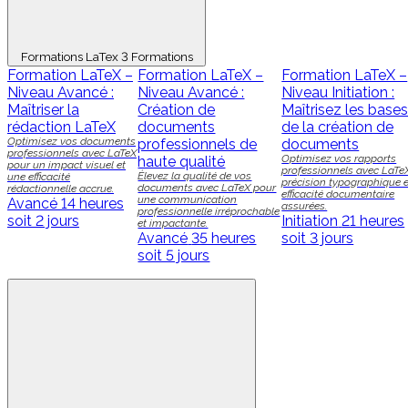
Formations LaTex
3 Formations
Formation LaTeX –
Formation LaTeX –
Formation LaTeX –
Niveau Avancé :
Niveau Avancé :
Niveau Initiation :
Maîtriser la
Création de
Maîtrisez les base
rédaction LaTeX
documents
de la création de
Optimisez vos documents
professionnels de
documents
professionnels avec LaTeX
Optimisez vos rapports
haute qualité
pour un impact visuel et
professionnels avec LaTeX
Élevez la qualité de vos
une efficacité
précision typographique e
documents avec LaTeX pour
rédactionnelle accrue.
efficacité documentaire
une communication
Avancé
14 heures
assurées.
professionnelle irréprochable
soit 2 jours
Initiation
21 heures
et impactante.
Avancé
35 heures
soit 3 jours
soit 5 jours