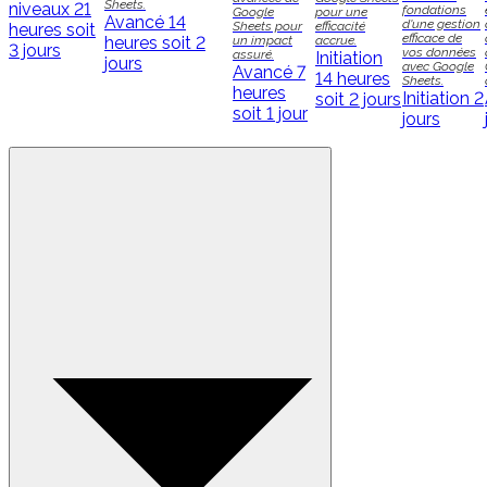
Sheets.
niveaux
21
fondations
Google
pour une
Avancé
14
d'une gestion
Sheets pour
efficacité
heures soit
efficace de
heures soit 2
un impact
accrue.
3 jours
vos données
assuré.
Initiation
jours
avec Google
Avancé
7
14 heures
Sheets.
heures
Initiation
2
soit 2 jours
soit 1 jour
jours