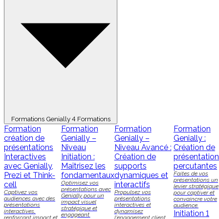
Formations Genially
4 Formations
Formation
Formation
Formation
Formation
création de
Genially –
Genially –
Genially :
présentations
Niveau
Niveau Avancé :
Création de
Interactives
Initiation :
Création de
présentatio
avec Genially,
Maîtrisez les
supports
percutantes
Faites de vos
Prezi et Think-
fondamentaux
dynamiques et
présentations un
Optimisez vos
cell
interactifs
levier stratégique
présentations avec
Captivez vos
Propulsez vos
pour captiver et
Genially pour un
audiences avec des
présentations
convaincre votre
impact visuel
présentations
interactives et
audience.
stratégique et
interactives,
dynamisez
Initiation
1
engageant.
renforçant impact et
l'engagement client