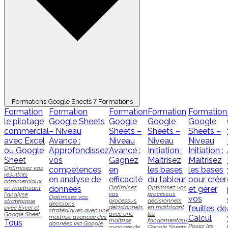
Formations Google Sheets
7 Formations
Formation
Formation
Formation
Formation
Formation
le pilotage
Google Sheets
Google
Google
Google
commercial
– Niveau
Sheets –
Sheets –
Sheets –
avec Excel
Avancé :
Niveau
Niveau
Niveau
ou Google
Approfondissez
Avancé :
Initiation :
Initiation :
Sheet
vos
Gagnez
Maîtrisez
Maîtrisez
Optimisez vos
compétences
en
les bases
les bases
résultats
en analyse de
efficacité
du tableur
pour créer
commerciaux
Optimisez
Optimisez vos
en maîtrisant
données
et gérer
vos
processus
l'analyse
Optimisez vos
vos
processus
décisionnels
stratégique
décisions
décisionnels
en maîtrisant
feuilles de
avec Excel et
stratégiques avec une
avec une
les
Google Sheet.
maîtrise avancée des
Calcul
maîtrise
fondamentaux
Tous
données via Google
Posez les
avancée de
Google Sheets