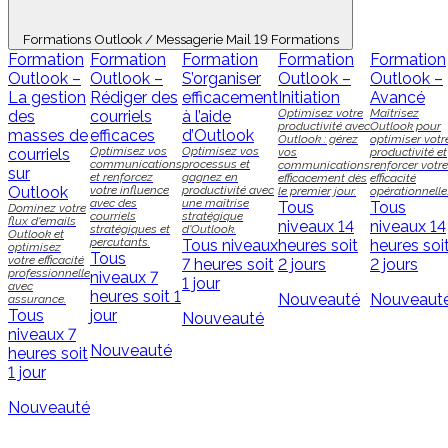
Formations Outlook / Messagerie Mail
19 Formations
Formation
Formation
Formation
Formation
Formation
Outlook –
Outlook –
S’organiser
Outlook –
Outlook –
La gestion
Rédiger des
efficacement
Initiation
Avancé
Optimisez votre
Maîtrisez
des
courriels
à l’aide
productivité avec
Outlook pour
masses de
efficaces
d’Outlook
Outlook : gérez
optimiser votr
Optimisez vos
Optimisez vos
courriels
vos
productivité et
communications
processus et
communications
renforcer votre
sur
et renforcez
gagnez en
efficacement dès
efficacité
Outlook
votre influence
productivité avec
le premier jour.
opérationnelle
avec des
une maîtrise
Tous
Tous
Dominez votre
courriels
stratégique
flux d'emails
niveaux
14
niveaux
14
stratégiques et
d'Outlook.
Outlook et
percutants.
Tous niveaux
heures soit
heures soi
optimisez
Tous
votre efficacité
7 heures soit
2 jours
2 jours
professionnelle
niveaux
7
1 jour
avec
heures soit 1
Nouveauté
Nouveaut
assurance.
Tous
jour
Nouveauté
niveaux
7
Nouveauté
heures soit
1 jour
Nouveauté