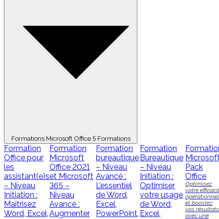
Formations Microsoft Office
5 Formations
Formation
Formation
Formation
Formation
Formatio
Office pour
Microsoft
bureautique
Bureautique
Microsof
les
Office 2021
– Niveau
– Niveau
Pack
assistant(e)s
et Microsoft
Avancé :
Initiation :
Office
Optimisez
– Niveau
365 –
L’essentiel
Optimiser
votre efficaci
Initiation :
Niveau
de Word,
votre usage
opérationnel
Maîtrisez
Avancé :
Excel,
de Word,
et boostez
vos résultats
Word, Excel,
Augmenter
PowerPoint,
Excel,
avec une