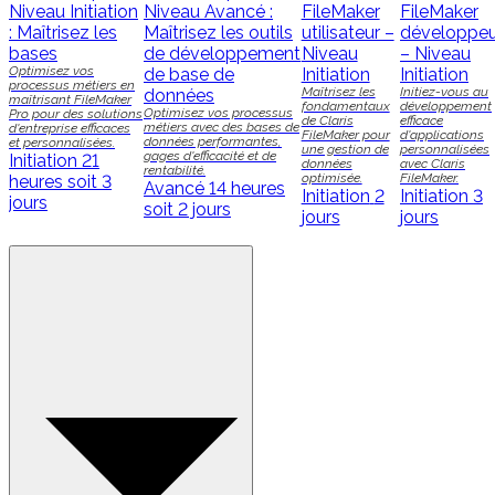
Niveau Initiation
Niveau Avancé :
FileMaker
FileMaker
: Maîtrisez les
Maîtrisez les outils
utilisateur –
développeu
bases
de développement
Niveau
– Niveau
Optimisez vos
de base de
Initiation
Initiation
processus métiers en
Maîtrisez les
Initiez-vous au
données
maîtrisant FileMaker
fondamentaux
développement
Optimisez vos processus
Pro pour des solutions
de Claris
efficace
métiers avec des bases de
d'entreprise efficaces
FileMaker pour
d'applications
données performantes,
et personnalisées.
une gestion de
personnalisées
gages d'efficacité et de
Initiation
21
données
avec Claris
rentabilité.
optimisée.
FileMaker.
heures soit 3
Avancé
14 heures
Initiation
2
Initiation
3
jours
soit 2 jours
jours
jours