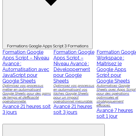
Formations Google Apps Script
3 Formations
Formation Google
Formation Google
Formation Googl
Apps Script – Niveau
Apps Script –
Workspace :
Avancé :
Niveau Avancé :
Maîtrisez le
Automatisation avec
Développement
Google Apps
JavaScript pour
pour Google
Script pour
Google Sheets
Sheets
Google Sheets
Optimisez vos processus
Optimisez vos processus
Automatisez Google
métier en automatisant
en automatisant vos
Sheets avec Apps Script
Google Sheets pour des gains
tâches Google Sheets
pour des opérations
de temps et d’efficacité
pour un impact
optimisées et
opérationnelle.
opérationnel mesurable.
stratégiquement
efficaces.
Avancé
21 heures soit
Avancé
21 heures
Avancé
7 heures
3 jours
soit 3 jours
soit 1 jour