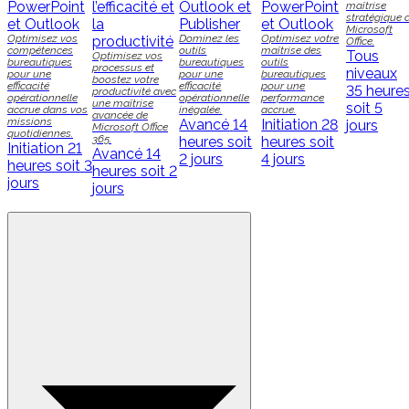
PowerPoint
l’efficacité et
Outlook et
PowerPoint
maîtrise
stratégique 
et Outlook
la
Publisher
et Outlook
Microsoft
Optimisez vos
Dominez les
Optimisez votre
productivité
Office.
compétences
outils
maîtrise des
Tous
Optimisez vos
bureautiques
bureautiques
outils
processus et
niveaux
pour une
pour une
bureautiques
boostez votre
efficacité
efficacité
pour une
35 heure
productivité avec
opérationnelle
opérationnelle
performance
une maîtrise
soit 5
accrue dans vos
inégalée.
accrue.
avancée de
missions
Avancé
14
Initiation
28
jours
Microsoft Office
quotidiennes.
365.
heures soit
heures soit
Initiation
21
Avancé
14
2 jours
4 jours
heures soit 3
heures soit 2
jours
jours