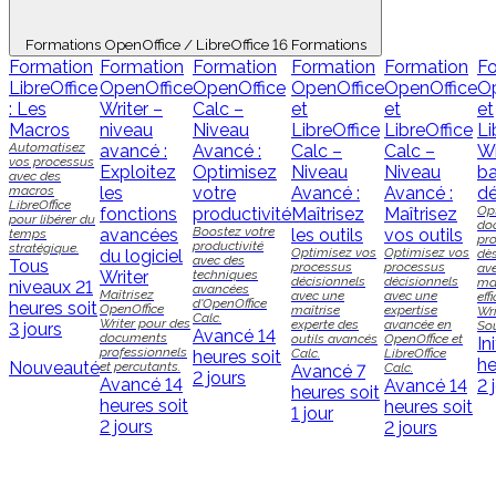
Formations OpenOffice / LibreOffice
16 Formations
Formation
Formation
Formation
Formation
Formation
Fo
LibreOffice
OpenOffice
OpenOffice
OpenOffice
OpenOffice
Op
: Les
Writer –
Calc –
et
et
et
Macros
niveau
Niveau
LibreOffice
LibreOffice
Li
Automatisez
avancé :
Avancé :
Calc –
Calc –
Wr
vos processus
Exploitez
Optimisez
Niveau
Niveau
ba
avec des
macros
les
votre
Avancé :
Avancé :
dé
LibreOffice
Op
fonctions
productivité
Maîtrisez
Maîtrisez
pour libérer du
do
Boostez votre
avancées
les outils
vos outils
temps
pro
productivité
stratégique.
Optimisez vos
Optimisez vos
du logiciel
dès
avec des
Tous
processus
processus
av
Writer
techniques
décisionnels
décisionnels
maî
niveaux
21
avancées
Maîtrisez
avec une
avec une
eff
d'OpenOffice
heures soit
OpenOffice
maîtrise
expertise
Wr
Calc.
Writer pour des
experte des
avancée en
Sou
3 jours
Avancé
14
documents
outils avancés
OpenOffice et
In
professionnels
Calc.
LibreOffice
heures soit
he
Nouveauté
et percutants.
Calc.
Avancé
7
2 jours
Avancé
14
Avancé
14
2 
heures soit
heures soit
heures soit
1 jour
2 jours
2 jours