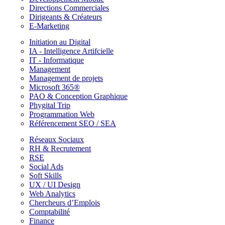
Directions Commerciales
Dirigeants & Créateurs
E-Marketing
Initiation au Digital
IA - Intelligence Artifcielle
IT - Informatique
Management
Management de projets
Microsoft 365®
PAO & Conception Graphique
Phygital Trip
Programmation Web
Référencement SEO / SEA
Réseaux Sociaux
RH & Recrutement
RSE
Social Ads
Soft Skills
UX / UI Design
Web Analytics
Chercheurs d’Emplois
Comptabilité
Finance