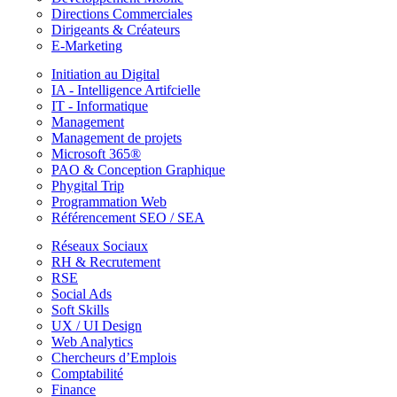
Directions Commerciales
Dirigeants & Créateurs
E-Marketing
Initiation au Digital
IA - Intelligence Artifcielle
IT - Informatique
Management
Management de projets
Microsoft 365®
PAO & Conception Graphique
Phygital Trip
Programmation Web
Référencement SEO / SEA
Réseaux Sociaux
RH & Recrutement
RSE
Social Ads
Soft Skills
UX / UI Design
Web Analytics
Chercheurs d’Emplois
Comptabilité
Finance