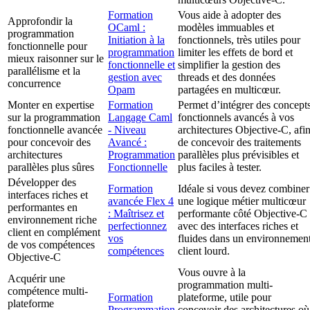
Formation
Vous aide à adopter des
Approfondir la
OCaml :
modèles immuables et
programmation
Initiation à la
fonctionnels, très utiles pour
fonctionnelle pour
programmation
limiter les effets de bord et
mieux raisonner sur le
fonctionnelle et
simplifier la gestion des
parallélisme et la
gestion avec
threads et des données
concurrence
Opam
partagées en multicœur.
Monter en expertise
Formation
Permet d’intégrer des concept
sur la programmation
Langage Caml
fonctionnels avancés à vos
fonctionnelle avancée
- Niveau
architectures Objective-C, afi
pour concevoir des
Avancé :
de concevoir des traitements
architectures
Programmation
parallèles plus prévisibles et
parallèles plus sûres
Fonctionnelle
plus faciles à tester.
Développer des
Formation
Idéale si vous devez combiner
interfaces riches et
avancée Flex 4
une logique métier multicœur
performantes en
: Maîtrisez et
performante côté Objective-C
environnement riche
perfectionnez
avec des interfaces riches et
client en complément
vos
fluides dans un environnemen
de vos compétences
compétences
client lourd.
Objective-C
Vous ouvre à la
Acquérir une
programmation multi-
compétence multi-
Formation
plateforme, utile pour
plateforme
Programmation
concevoir des architectures où