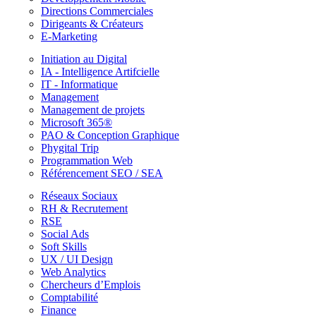
Directions Commerciales
Dirigeants & Créateurs
E-Marketing
Initiation au Digital
IA - Intelligence Artifcielle
IT - Informatique
Management
Management de projets
Microsoft 365®
PAO & Conception Graphique
Phygital Trip
Programmation Web
Référencement SEO / SEA
Réseaux Sociaux
RH & Recrutement
RSE
Social Ads
Soft Skills
UX / UI Design
Web Analytics
Chercheurs d’Emplois
Comptabilité
Finance