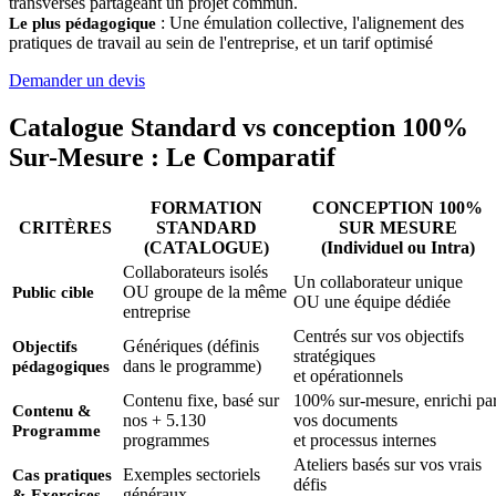
transverses partageant un projet commun.
: Une émulation collective, l'alignement des
Le plus pédagogique
pratiques de travail au sein de l'entreprise, et un tarif optimisé
Demander un devis
Catalogue Standard vs conception 100%
Sur-Mesure : Le Comparatif
FORMATION
CONCEPTION 100%
CRITÈRES
STANDARD
SUR MESURE
(CATALOGUE)
(Individuel ou Intra)
Collaborateurs isolés
Un collaborateur unique
OU groupe de la même
Public cible
OU une équipe dédiée
entreprise
Centrés sur vos objectifs
Génériques (définis
Objectifs
stratégiques
dans le programme)
pédagogiques
et opérationnels
Contenu fixe, basé sur
100% sur-mesure, enrichi pa
Contenu &
nos + 5.130
vos documents
Programme
programmes
et processus internes
Ateliers basés sur vos vrais
Exemples sectoriels
Cas pratiques
défis
généraux
& Exercices