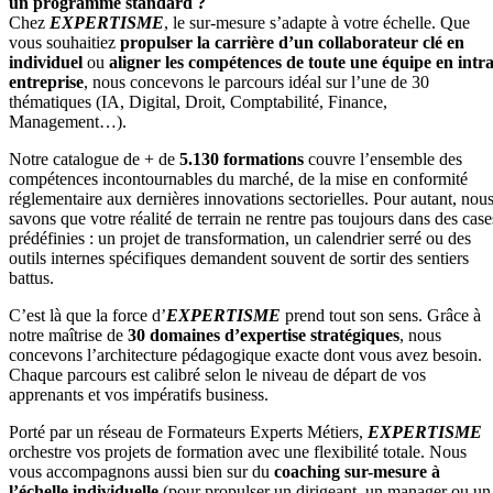
un programme standard ?
Chez
EXPERTISME
, le sur-mesure s’adapte à votre échelle. Que
vous souhaitiez
propulser la carrière d’un collaborateur clé en
individuel
ou
aligner les compétences de toute une équipe en intra
entreprise
, nous concevons le parcours idéal sur l’une de 30
thématiques (IA, Digital, Droit, Comptabilité, Finance,
Management…).
Notre catalogue de + de
5.130 formations
couvre l’ensemble des
compétences incontournables du marché, de la mise en conformité
réglementaire aux dernières innovations sectorielles. Pour autant, nou
savons que votre réalité de terrain ne rentre pas toujours dans des case
prédéfinies : un projet de transformation, un calendrier serré ou des
outils internes spécifiques demandent souvent de sortir des sentiers
battus.
C’est là que la force d’
EXPERTISME
prend tout son sens. Grâce à
notre maîtrise de
30 domaines d’expertise stratégiques
, nous
concevons l’architecture pédagogique exacte dont vous avez besoin.
Chaque parcours est calibré selon le niveau de départ de vos
apprenants et vos impératifs business.
Porté par un réseau de Formateurs Experts Métiers,
EXPERTISME
orchestre vos projets de formation avec une flexibilité totale. Nous
vous accompagnons aussi bien sur du
coaching sur-mesure à
l’échelle individuelle
(pour propulser un dirigeant, un manager ou un