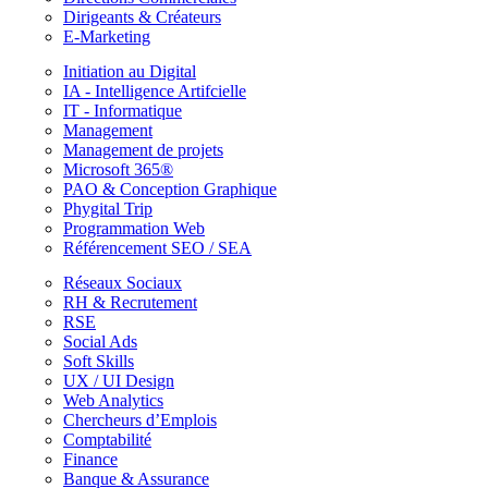
Dirigeants & Créateurs
E-Marketing
Initiation au Digital
IA - Intelligence Artifcielle
IT - Informatique
Management
Management de projets
Microsoft 365®
PAO & Conception Graphique
Phygital Trip
Programmation Web
Référencement SEO / SEA
Réseaux Sociaux
RH & Recrutement
RSE
Social Ads
Soft Skills
UX / UI Design
Web Analytics
Chercheurs d’Emplois
Comptabilité
Finance
Banque & Assurance