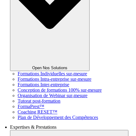
Open Nos Solutions
Formations Individuelles sur-mesure
Formations Intra-entreprise sur-mesure
Formations Inter-entreprise
Conception de formations 100% sur-mesure
Organisation de Webinar sur-mesure
Tutorat post-formation
FormaPrest™
Coaching RESET™
Plan de Développement des Compétences
Expertises & Prestations