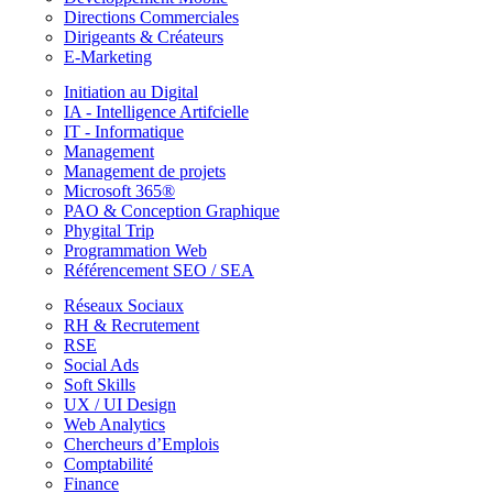
Directions Commerciales
Dirigeants & Créateurs
E-Marketing
Initiation au Digital
IA - Intelligence Artifcielle
IT - Informatique
Management
Management de projets
Microsoft 365®
PAO & Conception Graphique
Phygital Trip
Programmation Web
Référencement SEO / SEA
Réseaux Sociaux
RH & Recrutement
RSE
Social Ads
Soft Skills
UX / UI Design
Web Analytics
Chercheurs d’Emplois
Comptabilité
Finance