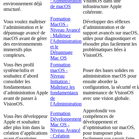
: Administration
VisionOS dans une
environnement déjà
de macOS
infrastructure Apple
structuré.
cohérente.
Formation
Vous voulez maîtriser
Développer des réflexes
MacOS -
l’administration et le
d’administration et de
Niveau Avancé
dépannage avancé de
support avancés sur macOS,
: Maîtrisez
macOS avant de gérer
utiles pour diagnostiquer et
l'Administration
des environnements
résoudre plus facilement les
et le
immersifs plus
problématiques liées à
Dépannage
complexes.
VisionOS.
Mac OS
Vous êtes profil
Formation
système/infra et
macOS -
Poser des bases solides en
souhaitez d’abord
Niveau
administration macOS pour
consolider les
Initiation :
ensuite aborder la
fondamentaux
Maîtrisez les
configuration, la sécurité et l
d’administration Apple
fondamentaux
maintenance de VisionOS
avant de passer à
de
avec une vision globale.
VisionOS.
l'Administration
Approfondir vos
Formation
Vous êtes développeur
compétences de
Développement
Apple et souhaitez
développement et
Mac OS -
aller plus loin dans la
d’optimisation sur macOS,
Niveau Avancé
création d’applications
pour transposer plus
: Création
avant d’exploiter
facilement vos savoir-faire