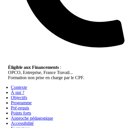
Éligible aux Financements
:
OPCO, Entreprise, France Travail...
Formation non prise en charge par le CPF.
Contexte
À qui ?
Objectifs
Programme
Pré-requis
Points forts
Approche pédagogique
Accessibilité