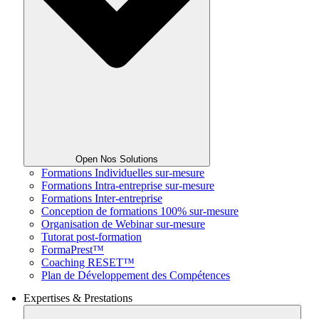
Open Nos Solutions
Formations Individuelles sur-mesure
Formations Intra-entreprise sur-mesure
Formations Inter-entreprise
Conception de formations 100% sur-mesure
Organisation de Webinar sur-mesure
Tutorat post-formation
FormaPrest™
Coaching RESET™
Plan de Développement des Compétences
Expertises & Prestations