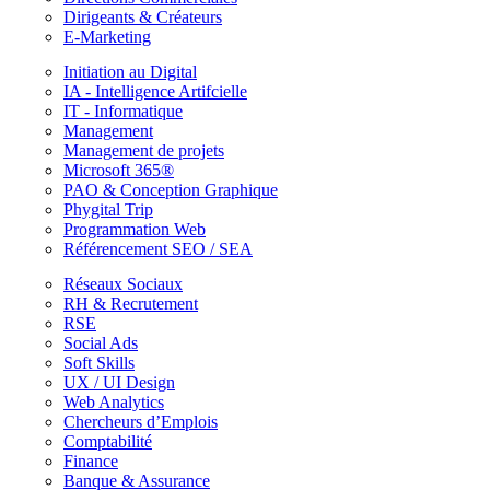
Dirigeants & Créateurs
E-Marketing
Initiation au Digital
IA - Intelligence Artifcielle
IT - Informatique
Management
Management de projets
Microsoft 365®
PAO & Conception Graphique
Phygital Trip
Programmation Web
Référencement SEO / SEA
Réseaux Sociaux
RH & Recrutement
RSE
Social Ads
Soft Skills
UX / UI Design
Web Analytics
Chercheurs d’Emplois
Comptabilité
Finance
Banque & Assurance