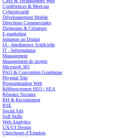
CMS & Technologies Web
Conférences & Meet-up
Cybersécurité
Développement Mobile
Directions Commerciales
Dirigeants & Créateurs
E-marketing
Initiation au Digital
IA - Intelligence Artificielle
IT - Informatique
Management
Management de projets
Microsoft 365
PAO & Conception Graphique
Phygital Trip
Programmation Web
Référencement SEO / SEA
Réseaux Sociaux
RH & Recrutement
RSE
Social Ads
Soft Skills
Web Analytics
UX/UI Design
Chercheurs d’Emplois