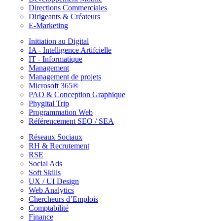
Directions Commerciales
Dirigeants & Créateurs
E-Marketing
Initiation au Digital
IA - Intelligence Artifcielle
IT - Informatique
Management
Management de projets
Microsoft 365®
PAO & Conception Graphique
Phygital Trip
Programmation Web
Référencement SEO / SEA
Réseaux Sociaux
RH & Recrutement
RSE
Social Ads
Soft Skills
UX / UI Design
Web Analytics
Chercheurs d’Emplois
Comptabilité
Finance