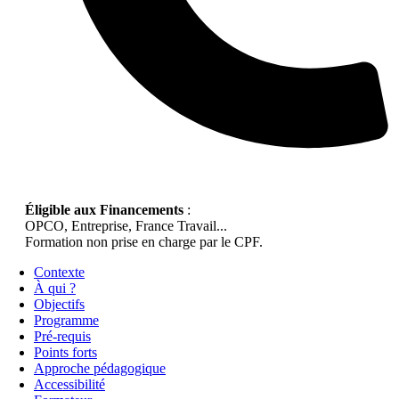
Éligible aux Financements
:
OPCO, Entreprise, France Travail...
Formation non prise en charge par le CPF.
Contexte
À qui ?
Objectifs
Programme
Pré-requis
Points forts
Approche pédagogique
Accessibilité