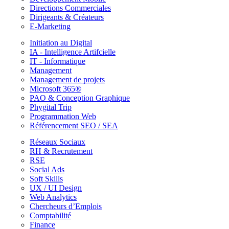
Directions Commerciales
Dirigeants & Créateurs
E-Marketing
Initiation au Digital
IA - Intelligence Artifcielle
IT - Informatique
Management
Management de projets
Microsoft 365®
PAO & Conception Graphique
Phygital Trip
Programmation Web
Référencement SEO / SEA
Réseaux Sociaux
RH & Recrutement
RSE
Social Ads
Soft Skills
UX / UI Design
Web Analytics
Chercheurs d’Emplois
Comptabilité
Finance