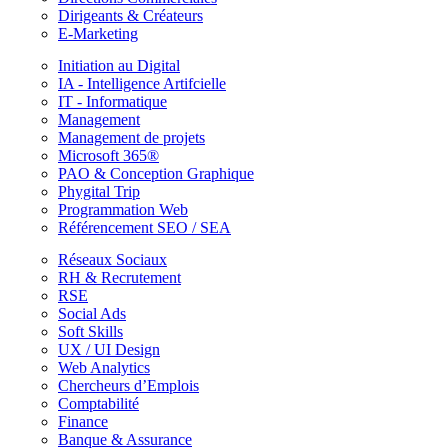
Dirigeants & Créateurs
E-Marketing
Initiation au Digital
IA - Intelligence Artifcielle
IT - Informatique
Management
Management de projets
Microsoft 365®
PAO & Conception Graphique
Phygital Trip
Programmation Web
Référencement SEO / SEA
Réseaux Sociaux
RH & Recrutement
RSE
Social Ads
Soft Skills
UX / UI Design
Web Analytics
Chercheurs d’Emplois
Comptabilité
Finance
Banque & Assurance