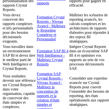
personnalisation des
rapports pour gagner en
rapports
rapports Crystal
efficacité.
Reports.
Vous devez
Maîtriser les scénarios de
Formation Crystal
concevoir des
reporting avancés, les
Reports - Niveau
rapports complexes
calculs complexes et les
Avancé : Maîtrisez
et très personnalisés
architectures de rapports
le Reporting
pour des besoins
élaborées pour répondre à
Complexe et
décisionnels
des enjeux BI
Personnalisé
exigeants.
stratégiques.
Vous travaillez dans
Intégrer Crystal Reports
un environnement
Formation SAP BI 4
dans un écosystème SAP
SAP BI et devez tirer
Web Intelligence -
BI 4 et optimiser vos
le meilleur parti de
Maîtrisez Crystal
rapports au sein de vos
Web Intelligence et
Reports
processus décisionnels
Crystal Reports.
SAP.
Formation SAP
Vous souhaitez
Crystal Reports -
Consolider une expertise
devenir une référence
Niveau Avancé :
avancée sur Crystal
sur Crystal Reports
Maîtrisez la
Reports pour couvrir
dans votre
conception de
l’ensemble des besoins de
organisation, capable
rapports et la
reporting, des états
de concevoir des
création d'états
opérationnels aux rapport
états simples et
simples et
stratégiques.
complexes.
complexes