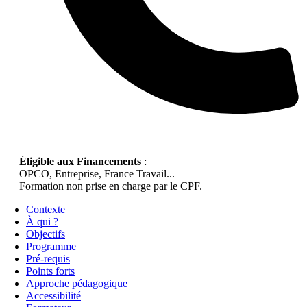
Éligible aux Financements
:
OPCO, Entreprise, France Travail...
Formation non prise en charge par le CPF.
Contexte
À qui ?
Objectifs
Programme
Pré-requis
Points forts
Approche pédagogique
Accessibilité