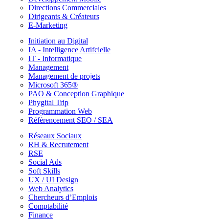
Directions Commerciales
Dirigeants & Créateurs
E-Marketing
Initiation au Digital
IA - Intelligence Artifcielle
IT - Informatique
Management
Management de projets
Microsoft 365®
PAO & Conception Graphique
Phygital Trip
Programmation Web
Référencement SEO / SEA
Réseaux Sociaux
RH & Recrutement
RSE
Social Ads
Soft Skills
UX / UI Design
Web Analytics
Chercheurs d’Emplois
Comptabilité
Finance