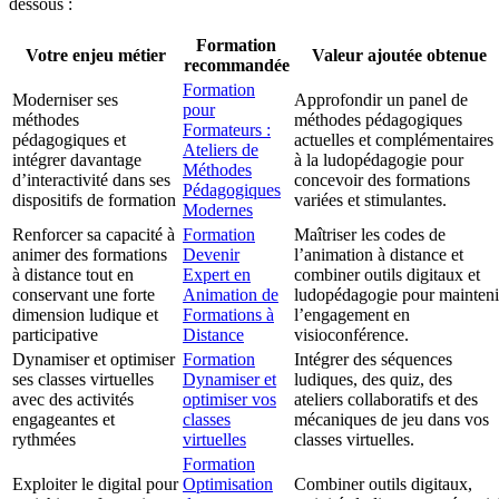
dessous :
Formation
Votre enjeu métier
Valeur ajoutée obtenue
recommandée
Formation
Moderniser ses
Approfondir un panel de
pour
méthodes
méthodes pédagogiques
Formateurs :
pédagogiques et
actuelles et complémentaires
Ateliers de
intégrer davantage
à la ludopédagogie pour
Méthodes
d’interactivité dans ses
concevoir des formations
Pédagogiques
dispositifs de formation
variées et stimulantes.
Modernes
Renforcer sa capacité à
Formation
Maîtriser les codes de
animer des formations
Devenir
l’animation à distance et
à distance tout en
Expert en
combiner outils digitaux et
conservant une forte
Animation de
ludopédagogie pour mainteni
dimension ludique et
Formations à
l’engagement en
participative
Distance
visioconférence.
Dynamiser et optimiser
Formation
Intégrer des séquences
ses classes virtuelles
Dynamiser et
ludiques, des quiz, des
avec des activités
optimiser vos
ateliers collaboratifs et des
engageantes et
classes
mécaniques de jeu dans vos
rythmées
virtuelles
classes virtuelles.
Formation
Exploiter le digital pour
Optimisation
Combiner outils digitaux,