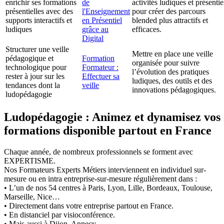
enrichir ses formations
de
activités ludiques et présentie
présentielles avec des
l'Enseignement
pour créer des parcours
supports interactifs et
en Présentiel
blended plus attractifs et
ludiques
grâce au
efficaces.
Digital
Structurer une veille
Mettre en place une veille
pédagogique et
Formation
organisée pour suivre
technologique pour
Formateur :
l’évolution des pratiques
rester à jour sur les
Effectuer sa
ludiques, des outils et des
tendances dont la
veille
innovations pédagogiques.
ludopédagogie
Ludopédagogie : Animez et dynamisez vos
formations disponible partout en France
Chaque année, de nombreux professionnels se forment avec
EXPERTISME.
Nos Formateurs Experts Métiers interviennent en individuel sur-
mesure ou en intra entreprise-sur-mesure régulièrement dans :
• L’un de nos 54 centres à Paris, Lyon, Lille, Bordeaux, Toulouse,
Marseille, Nice…
• Directement dans votre entreprise partout en France.
• En distanciel par visioconférence.
• Mais aussi à Dijon, Annecy.