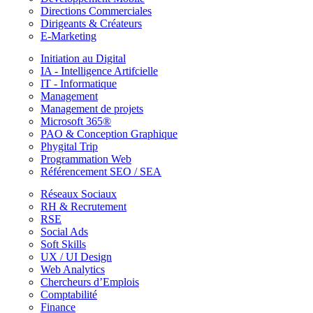
Directions Commerciales
Dirigeants & Créateurs
E-Marketing
Initiation au Digital
IA - Intelligence Artifcielle
IT - Informatique
Management
Management de projets
Microsoft 365®
PAO & Conception Graphique
Phygital Trip
Programmation Web
Référencement SEO / SEA
Réseaux Sociaux
RH & Recrutement
RSE
Social Ads
Soft Skills
UX / UI Design
Web Analytics
Chercheurs d’Emplois
Comptabilité
Finance