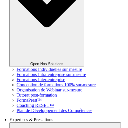
Open Nos Solutions
Formations Individuelles sur-mesure
Formations Intra-entreprise sur-mesure
Formations Inter-entreprise
Conception de formations 100% sur-mesure
Organisation de Webinar sur-mesure
Tutorat post-formation
FormaPrest™
Coaching RESET™
Plan de Développement des Compétences
Expertises & Prestations