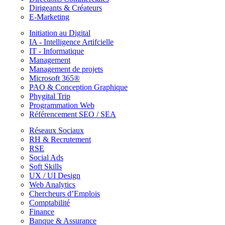
Dirigeants & Créateurs
E-Marketing
Initiation au Digital
IA - Intelligence Artifcielle
IT - Informatique
Management
Management de projets
Microsoft 365®
PAO & Conception Graphique
Phygital Trip
Programmation Web
Référencement SEO / SEA
Réseaux Sociaux
RH & Recrutement
RSE
Social Ads
Soft Skills
UX / UI Design
Web Analytics
Chercheurs d’Emplois
Comptabilité
Finance
Banque & Assurance