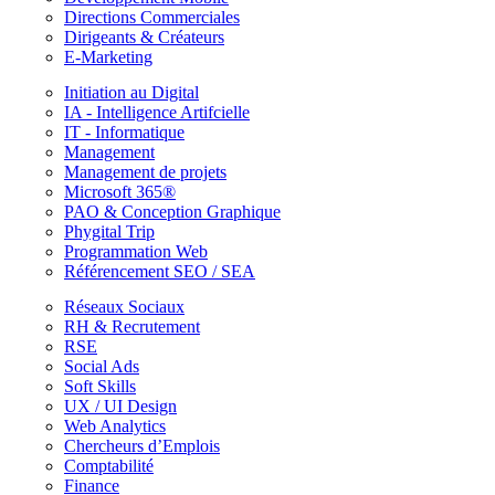
Directions Commerciales
Dirigeants & Créateurs
E-Marketing
Initiation au Digital
IA - Intelligence Artifcielle
IT - Informatique
Management
Management de projets
Microsoft 365®
PAO & Conception Graphique
Phygital Trip
Programmation Web
Référencement SEO / SEA
Réseaux Sociaux
RH & Recrutement
RSE
Social Ads
Soft Skills
UX / UI Design
Web Analytics
Chercheurs d’Emplois
Comptabilité
Finance