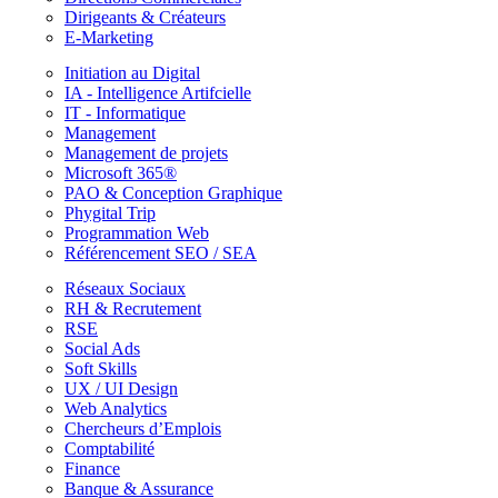
Dirigeants & Créateurs
E-Marketing
Initiation au Digital
IA - Intelligence Artifcielle
IT - Informatique
Management
Management de projets
Microsoft 365®
PAO & Conception Graphique
Phygital Trip
Programmation Web
Référencement SEO / SEA
Réseaux Sociaux
RH & Recrutement
RSE
Social Ads
Soft Skills
UX / UI Design
Web Analytics
Chercheurs d’Emplois
Comptabilité
Finance
Banque & Assurance