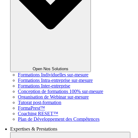
Open Nos Solutions
Formations Individuelles sur-mesure
Formations Intra-entreprise sur-mesure
Formations Inter-entreprise
Conception de formations 100% sur-mesure
Organisation de Webinar sur-mesure
Tutorat post-formation
FormaPrest™
Coaching RESET™
Plan de Développement des Compétences
Expertises & Prestations