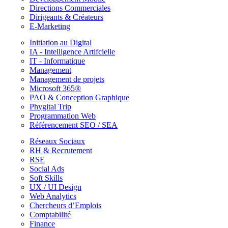
Directions Commerciales
Dirigeants & Créateurs
E-Marketing
Initiation au Digital
IA - Intelligence Artifcielle
IT - Informatique
Management
Management de projets
Microsoft 365®
PAO & Conception Graphique
Phygital Trip
Programmation Web
Référencement SEO / SEA
Réseaux Sociaux
RH & Recrutement
RSE
Social Ads
Soft Skills
UX / UI Design
Web Analytics
Chercheurs d’Emplois
Comptabilité
Finance