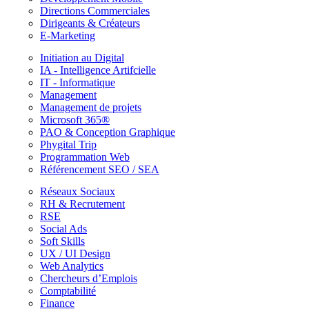
Directions Commerciales
Dirigeants & Créateurs
E-Marketing
Initiation au Digital
IA - Intelligence Artifcielle
IT - Informatique
Management
Management de projets
Microsoft 365®
PAO & Conception Graphique
Phygital Trip
Programmation Web
Référencement SEO / SEA
Réseaux Sociaux
RH & Recrutement
RSE
Social Ads
Soft Skills
UX / UI Design
Web Analytics
Chercheurs d’Emplois
Comptabilité
Finance