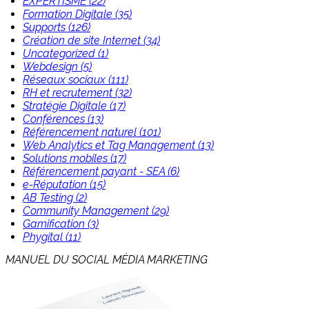
EXPERTISME (22)
Formation Digitale (35)
Supports (126)
Création de site Internet (34)
Uncategorized (1)
Webdesign (5)
Réseaux sociaux (111)
RH et recrutement (32)
Stratégie Digitale (17)
Conférences (13)
Référencement naturel (101)
Web Analytics et Tag Management (13)
Solutions mobiles (17)
Référencement payant - SEA (6)
e-Réputation (15)
AB Testing (2)
Community Management (29)
Gamification (3)
Phygital (11)
MANUEL DU SOCIAL MÉDIA MARKETING