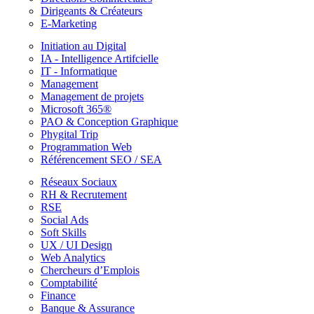
Dirigeants & Créateurs
E-Marketing
Initiation au Digital
IA - Intelligence Artifcielle
IT - Informatique
Management
Management de projets
Microsoft 365®
PAO & Conception Graphique
Phygital Trip
Programmation Web
Référencement SEO / SEA
Réseaux Sociaux
RH & Recrutement
RSE
Social Ads
Soft Skills
UX / UI Design
Web Analytics
Chercheurs d’Emplois
Comptabilité
Finance
Banque & Assurance