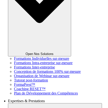
Open Nos Solutions
Formations Individuelles sur-mesure
Formations Intra-entreprise sur-mesure
Formations Inter-entreprise
Conception de formations 100% sur-mesure
Organisation de Webinar sur-mesure
Tutorat post-formation
FormaPrest™
Coaching RESET™
Plan de Développement des Compétences
Expertises & Prestations