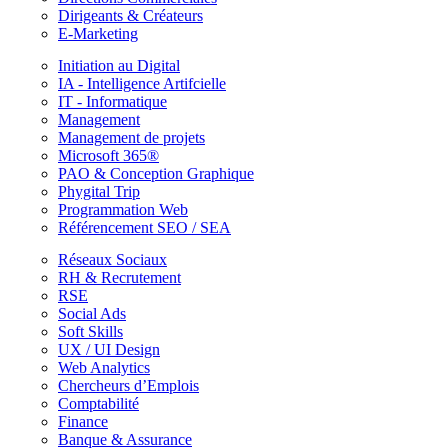
Dirigeants & Créateurs
E-Marketing
Initiation au Digital
IA - Intelligence Artifcielle
IT - Informatique
Management
Management de projets
Microsoft 365®
PAO & Conception Graphique
Phygital Trip
Programmation Web
Référencement SEO / SEA
Réseaux Sociaux
RH & Recrutement
RSE
Social Ads
Soft Skills
UX / UI Design
Web Analytics
Chercheurs d’Emplois
Comptabilité
Finance
Banque & Assurance