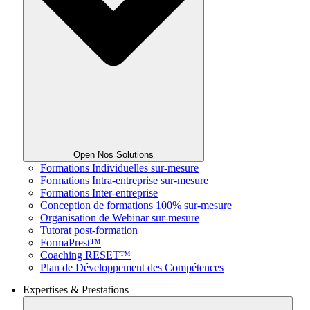
Open Nos Solutions
Formations Individuelles sur-mesure
Formations Intra-entreprise sur-mesure
Formations Inter-entreprise
Conception de formations 100% sur-mesure
Organisation de Webinar sur-mesure
Tutorat post-formation
FormaPrest™
Coaching RESET™
Plan de Développement des Compétences
Expertises & Prestations