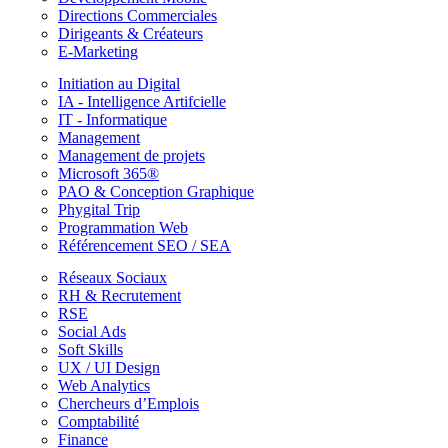
Directions Commerciales
Dirigeants & Créateurs
E-Marketing
Initiation au Digital
IA - Intelligence Artifcielle
IT - Informatique
Management
Management de projets
Microsoft 365®
PAO & Conception Graphique
Phygital Trip
Programmation Web
Référencement SEO / SEA
Réseaux Sociaux
RH & Recrutement
RSE
Social Ads
Soft Skills
UX / UI Design
Web Analytics
Chercheurs d’Emplois
Comptabilité
Finance