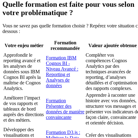
Quelle formation est faite pour vous selon
votre problématique ?
Vous ne savez pas quelle formation choisir ? Repérez votre situation c
dessous :
Formation
Votre enjeu métier
Valeur ajoutée obtenue
recommandée
Approfondir le
Compléter vos
Formation IBM
reporting avancé et
compétences Cognos
Cognos BI -
les analyses de
Analytics par des
Niveau Avancé :
données sous IBM
techniques avancées de
Reporting et
Cognos BI après la
reporting, d’analyses
Analyses de
maîtrise de Cognos
détaillées et d’optimisation
données
Analytics.
des rapports complexes.
Apprendre à raconter une
Améliorer l’impact
Formation
histoire avec vos données,
de vos rapports et
Présenter des
structurer vos messages et
tableaux de bord
données de manière
présenter vos indicateurs d
auprès des directions
convaincante
façon claire, convaincante
et des métiers.
et orientée décision.
Développer des
Formation D3.js :
visualisations et
Créer des visualisations
Maîtrisez la Data