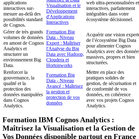
applications
web ultra-personnalisées et
Visualisation et le
interactives sur-
interactives, parfaitement
Développement
mesure au-delà des
intégrables dans votre
d'Applications
possibilités standard
écosystème décisionnel.
Interactives
de Cognos.
Gérer de très grands
Formation Big
Acquérir une vision expert
volumes de données
Data - Niveau
de l’écosystème Big Data
en amont de Cognos
Expert : Maîtriser
pour alimenter Cognos
Analytics et
l'Analyse du Big
Analytics avec des donnée
structurer un
Data avec Hadoop,
massives, propres et bien
environnement Big
Cloudera et
structurées.
Data.
Hortonworks
Renforcer la
Mettre en place des
Formation Big
gouvernance, la
pratiques solides de
Data - Niveau
qualité et la
gestion, de sécurisation et
Avancé : Maîtrisez
protection des
de conformité de vos
la gestion et
données manipulées
données, en cohérence
protection de vos
dans Cognos
avec vos projets Cognos
données
Analytics.
Analytics.
Formation IBM Cognos Analytics :
Maîtrisez la Visualisation et la Gestion de
Vos Données disponible partout en France