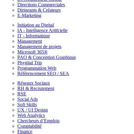
Directions Commerciales
Dirigeants & Créateurs
E-Marketing
Initiation au Digital
IA - Intelligence Artifcielle
IT - Informatique
Management
Management de projets
Microsoft 365®
PAO & Conception Graphique
Phygital Trip
Programmation Web
Référencement SEO / SEA
Réseaux Sociaux
RH & Recrutement
RSE
Social Ads
Soft Skills
UX / UI Design
Web Analytics
Chercheurs d’Emplois
Comptabilité
Finance