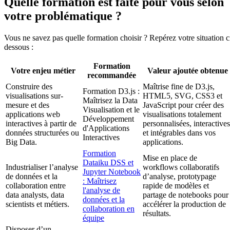
Quelle formation est faite pour vous selon
votre problématique ?
Vous ne savez pas quelle formation choisir ? Repérez votre situation c
dessous :
Formation
Votre enjeu métier
Valeur ajoutée obtenue
recommandée
Construire des
Maîtrise fine de D3.js,
Formation D3.js :
visualisations sur-
HTML5, SVG, CSS3 et
Maîtrisez la Data
mesure et des
JavaScript pour créer des
Visualisation et le
applications web
visualisations totalement
Développement
interactives à partir de
personnalisées, interactives
d'Applications
données structurées ou
et intégrables dans vos
Interactives
Big Data.
applications.
Formation
Mise en place de
Dataiku DSS et
Industrialiser l’analyse
workflows collaboratifs
Jupyter Notebook
de données et la
d’analyse, prototypage
: Maîtrisez
collaboration entre
rapide de modèles et
l'analyse de
data analysts, data
partage de notebooks pour
données et la
scientists et métiers.
accélérer la production de
collaboration en
résultats.
équipe
Disposer d’un