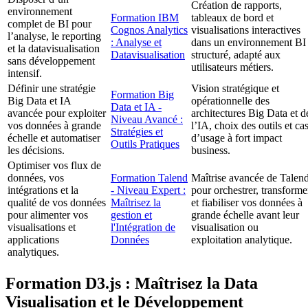
Création de rapports,
environnement
Formation IBM
tableaux de bord et
complet de BI pour
Cognos Analytics
visualisations interactives
l’analyse, le reporting
: Analyse et
dans un environnement BI
et la datavisualisation
Datavisualisation
structuré, adapté aux
sans développement
utilisateurs métiers.
intensif.
Définir une stratégie
Vision stratégique et
Formation Big
Big Data et IA
opérationnelle des
Data et IA -
avancée pour exploiter
architectures Big Data et d
Niveau Avancé :
vos données à grande
l’IA, choix des outils et ca
Stratégies et
échelle et automatiser
d’usage à fort impact
Outils Pratiques
les décisions.
business.
Optimiser vos flux de
données, vos
Formation Talend
Maîtrise avancée de Talen
intégrations et la
- Niveau Expert :
pour orchestrer, transforme
qualité de vos données
Maîtrisez la
et fiabiliser vos données à
pour alimenter vos
gestion et
grande échelle avant leur
visualisations et
l'Intégration de
visualisation ou
applications
Données
exploitation analytique.
analytiques.
Formation D3.js : Maîtrisez la Data
Visualisation et le Développement