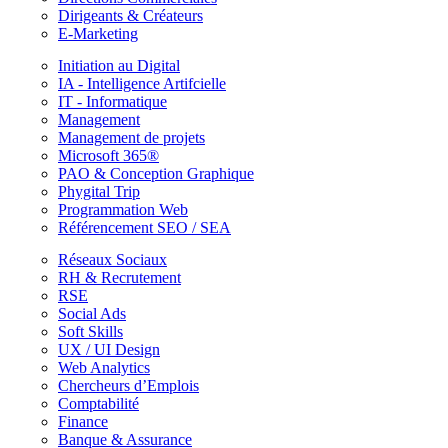
Dirigeants & Créateurs
E-Marketing
Initiation au Digital
IA - Intelligence Artifcielle
IT - Informatique
Management
Management de projets
Microsoft 365®
PAO & Conception Graphique
Phygital Trip
Programmation Web
Référencement SEO / SEA
Réseaux Sociaux
RH & Recrutement
RSE
Social Ads
Soft Skills
UX / UI Design
Web Analytics
Chercheurs d’Emplois
Comptabilité
Finance
Banque & Assurance