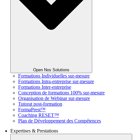
Open Nos Solutions
Formations Individuelles sur-mesure
Formations Intra-entreprise sur-mesure
Formations Inter-entreprise
Conception de formations 100% sur-mesure
Organisation de Webinar sur-mesure
Tutorat post-formation
FormaPrest™
Coaching RESET™
Plan de Développement des Compétences
Expertises & Prestations