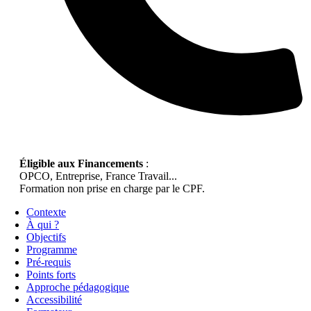
Éligible aux Financements
:
OPCO, Entreprise, France Travail...
Formation non prise en charge par le CPF.
Contexte
À qui ?
Objectifs
Programme
Pré-requis
Points forts
Approche pédagogique
Accessibilité