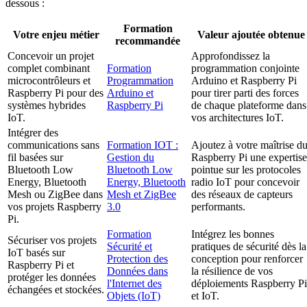
dessous :
Formation
Votre enjeu métier
Valeur ajoutée obtenue
recommandée
Concevoir un projet
Approfondissez la
complet combinant
Formation
programmation conjointe
microcontrôleurs et
Programmation
Arduino et Raspberry Pi
Raspberry Pi pour des
Arduino et
pour tirer parti des forces
systèmes hybrides
Raspberry Pi
de chaque plateforme dans
IoT.
vos architectures IoT.
Intégrer des
communications sans
Formation IOT :
Ajoutez à votre maîtrise d
fil basées sur
Gestion du
Raspberry Pi une expertise
Bluetooth Low
Bluetooth Low
pointue sur les protocoles
Energy, Bluetooth
Energy, Bluetooth
radio IoT pour concevoir
Mesh ou ZigBee dans
Mesh et ZigBee
des réseaux de capteurs
vos projets Raspberry
3.0
performants.
Pi.
Formation
Intégrez les bonnes
Sécuriser vos projets
Sécurité et
pratiques de sécurité dès la
IoT basés sur
Protection des
conception pour renforcer
Raspberry Pi et
Données dans
la résilience de vos
protéger les données
l'Internet des
déploiements Raspberry Pi
échangées et stockées.
Objets (IoT)
et IoT.