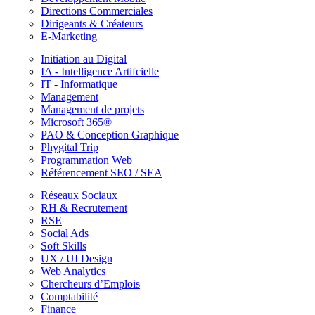
Directions Commerciales
Dirigeants & Créateurs
E-Marketing
Initiation au Digital
IA - Intelligence Artifcielle
IT - Informatique
Management
Management de projets
Microsoft 365®
PAO & Conception Graphique
Phygital Trip
Programmation Web
Référencement SEO / SEA
Réseaux Sociaux
RH & Recrutement
RSE
Social Ads
Soft Skills
UX / UI Design
Web Analytics
Chercheurs d’Emplois
Comptabilité
Finance