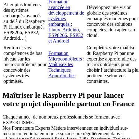
Formation
Aller plus loin vers
avancée en
Développez une vision
des systèmes
développement de
globale des systèmes
embarqués avancés
systèmes
embarqués modernes pour
au-delà du Raspberry
embarqués :
concevoir des solutions
Pi (Linux embarqué,
Linux, Arduino,
complètes, du capteur au
ESP8266, ESP32,
ESP8266, ESP32
cloud.
Android…).
et Android
Renforcer vos
Complétez votre maîtrise
compétences de bas
Formation
du Raspberry Pi par une
niveau sur les
Microcontrôleurs :
expertise approfondie des
microcontrôleurs pour
Maîtrisez les
microcontrôleurs pour
concevoir des
Techniques
choisir l’architecture la plu
systèmes très
Approfondies
pertinente selon vos
optimisés.
contraintes.
Maîtriser le Raspberry Pi pour lancer
votre projet disponible partout en France
Chaque année, de nombreux professionnels se forment avec
EXPERTISME.
Nos Formateurs Experts Métiers interviennent en individuel sur-
mesure ou en intra entreprise-sur-mesure régulièrement dans :