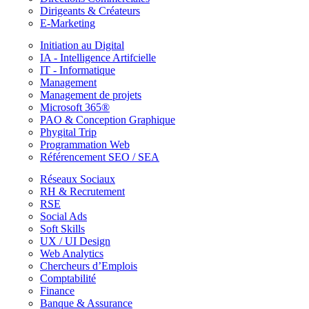
Dirigeants & Créateurs
E-Marketing
Initiation au Digital
IA - Intelligence Artifcielle
IT - Informatique
Management
Management de projets
Microsoft 365®
PAO & Conception Graphique
Phygital Trip
Programmation Web
Référencement SEO / SEA
Réseaux Sociaux
RH & Recrutement
RSE
Social Ads
Soft Skills
UX / UI Design
Web Analytics
Chercheurs d’Emplois
Comptabilité
Finance
Banque & Assurance