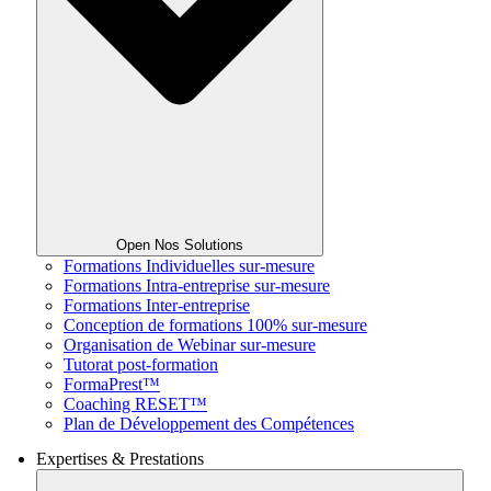
Open Nos Solutions
Formations Individuelles sur-mesure
Formations Intra-entreprise sur-mesure
Formations Inter-entreprise
Conception de formations 100% sur-mesure
Organisation de Webinar sur-mesure
Tutorat post-formation
FormaPrest™
Coaching RESET™
Plan de Développement des Compétences
Expertises & Prestations