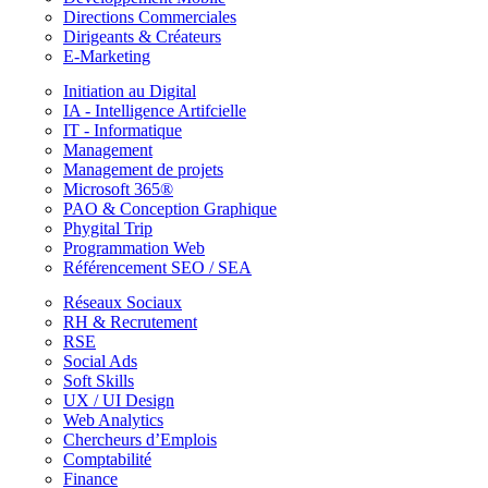
Directions Commerciales
Dirigeants & Créateurs
E-Marketing
Initiation au Digital
IA - Intelligence Artifcielle
IT - Informatique
Management
Management de projets
Microsoft 365®
PAO & Conception Graphique
Phygital Trip
Programmation Web
Référencement SEO / SEA
Réseaux Sociaux
RH & Recrutement
RSE
Social Ads
Soft Skills
UX / UI Design
Web Analytics
Chercheurs d’Emplois
Comptabilité
Finance