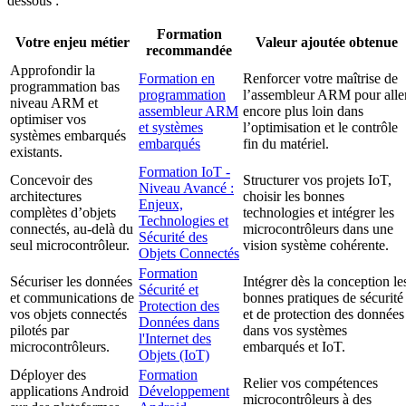
dessous :
Formation
Votre enjeu métier
Valeur ajoutée obtenue
recommandée
Approfondir la
Formation en
Renforcer votre maîtrise de
programmation bas
programmation
l’assembleur ARM pour alle
niveau ARM et
assembleur ARM
encore plus loin dans
optimiser vos
et systèmes
l’optimisation et le contrôle
systèmes embarqués
embarqués
fin du matériel.
existants.
Formation IoT -
Concevoir des
Structurer vos projets IoT,
Niveau Avancé :
architectures
choisir les bonnes
Enjeux,
complètes d’objets
technologies et intégrer les
Technologies et
connectés, au-delà du
microcontrôleurs dans une
Sécurité des
seul microcontrôleur.
vision système cohérente.
Objets Connectés
Formation
Sécuriser les données
Intégrer dès la conception le
Sécurité et
et communications de
bonnes pratiques de sécurité
Protection des
vos objets connectés
et de protection des données
Données dans
pilotés par
dans vos systèmes
l'Internet des
microcontrôleurs.
embarqués et IoT.
Objets (IoT)
Déployer des
Formation
Relier vos compétences
applications Android
Développement
microcontrôleurs à des