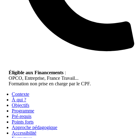
Éligible aux Financements
:
OPCO, Entreprise, France Travail...
Formation non prise en charge par le CPF.
Contexte
À qui ?
Objectifs
Programme
Pré-requis
Points forts
Approche pédagogique
Accessibilité