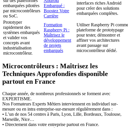
sur des plateformes
Android
interfaces riches Android
embarquées pilotées
Embarqué :
pour créer des solutions
par microcontrôleurs
Boostez Votre
embarquées complètes.
ou SoC.
Carrière
Prototyper
Formation
Utiliser Raspberry Pi comm
rapidement des
Raspberry Pi :
plateforme de prototypage
systèmes embarqués
Maîtrisez le
pour tester, démontrer et
et valider vos
développement
affiner vos architectures
concepts avant
de projets
avant passage sur
industrialisation
embarqués
microcontrôleur dédié.
microcontrôleur.
Microcontrôleurs : Maîtrisez les
Techniques Approfondies disponible
partout en France
Chaque année, de nombreux professionnels se forment avec
EXPERTISME.
Nos Formateurs Experts Métiers interviennent en individuel sur-
mesure ou en intra entreprise-sur-mesure régulièrement dans :
• L’un de nos 54 centres à Paris, Lyon, Lille, Bordeaux, Toulouse,
Marseille, Nice…
• Directement dans votre entreprise partout en France.