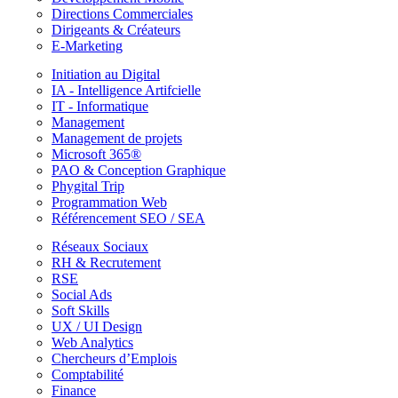
Directions Commerciales
Dirigeants & Créateurs
E-Marketing
Initiation au Digital
IA - Intelligence Artifcielle
IT - Informatique
Management
Management de projets
Microsoft 365®
PAO & Conception Graphique
Phygital Trip
Programmation Web
Référencement SEO / SEA
Réseaux Sociaux
RH & Recrutement
RSE
Social Ads
Soft Skills
UX / UI Design
Web Analytics
Chercheurs d’Emplois
Comptabilité
Finance