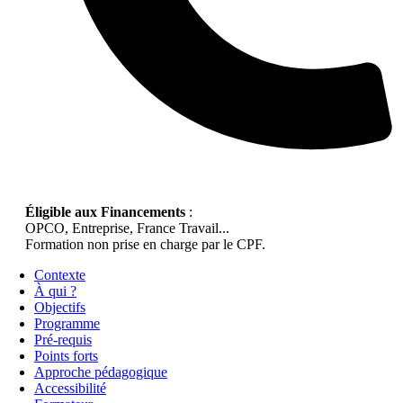
Éligible aux Financements
:
OPCO, Entreprise, France Travail...
Formation non prise en charge par le CPF.
Contexte
À qui ?
Objectifs
Programme
Pré-requis
Points forts
Approche pédagogique
Accessibilité