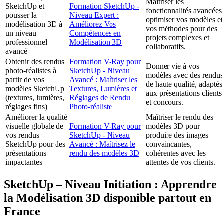
Maîtriser les
SketchUp et
Formation SketchUp -
fonctionnalités avancées
pousser la
Niveau Expert :
optimiser vos modèles e
modélisation 3D à
Améliorez Vos
vos méthodes pour des
un niveau
Compétences en
projets complexes et
professionnel
Modélisation 3D
collaboratifs.
avancé
Obtenir des rendus
Formation V-Ray pour
Donner vie à vos
photo-réalistes à
SketchUp - Niveau
modèles avec des rendu
partir de vos
Avancé : Maîtriser les
de haute qualité, adaptés
modèles SketchUp
Textures, Lumières et
aux présentations clients
(textures, lumières,
Réglages de Rendu
et concours.
réglages fins)
Photo-réaliste
Améliorer la qualité
Maîtriser le rendu des
visuelle globale de
Formation V-Ray pour
modèles 3D pour
vos rendus
SketchUp - Niveau
produire des images
SketchUp pour des
Avancé : Maîtrisez le
convaincantes,
présentations
rendu des modèles 3D
cohérentes avec les
impactantes
attentes de vos clients.
SketchUp – Niveau Initiation : Apprendre
la Modélisation 3D disponible partout en
France