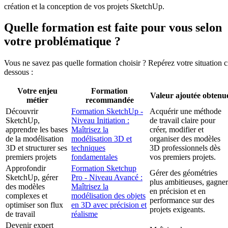
création et la conception de vos projets SketchUp.
Quelle formation est faite pour vous selon
votre problématique ?
Vous ne savez pas quelle formation choisir ? Repérez votre situation c
dessous :
Votre enjeu
Formation
Valeur ajoutée obtenu
métier
recommandée
Découvrir
Formation SketchUp -
Acquérir une méthode
SketchUp,
Niveau Initiation :
de travail claire pour
apprendre les bases
Maîtrisez la
créer, modifier et
de la modélisation
modélisation 3D et
organiser des modèles
3D et structurer ses
techniques
3D professionnels dès
premiers projets
fondamentales
vos premiers projets.
Approfondir
Formation Sketchup
Gérer des géométries
SketchUp, gérer
Pro - Niveau Avancé :
plus ambitieuses, gagner
des modèles
Maîtrisez la
en précision et en
complexes et
modélisation des objets
performance sur des
optimiser son flux
en 3D avec précision et
projets exigeants.
de travail
réalisme
Devenir expert