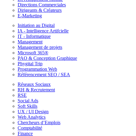
Directions Commerciales
Dirigeants & Créateurs
E-Marketing
Initiation au Digital
IA - Intelligence Artifcielle
IT - Informatique
Management
Management de projets
Microsoft 365®
PAO & Conception Graphique
Phygital Trip
Programmation Web
Référencement SEO / SEA
Réseaux Sociaux
RH & Recrutement
RSE
Social Ads
Soft Skills
UX / UI Design
Web Analytics
Chercheurs d’Emplois
Comptabilité
Finance