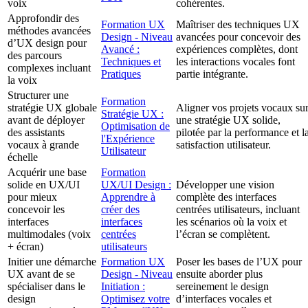
voix
cohérentes.
Approfondir des
Formation UX
Maîtriser des techniques UX
méthodes avancées
Design - Niveau
avancées pour concevoir des
d’UX design pour
Avancé :
expériences complètes, dont
des parcours
Techniques et
les interactions vocales font
complexes incluant
Pratiques
partie intégrante.
la voix
Structurer une
Formation
stratégie UX globale
Aligner vos projets vocaux su
Stratégie UX :
avant de déployer
une stratégie UX solide,
Optimisation de
des assistants
pilotée par la performance et l
l'Expérience
vocaux à grande
satisfaction utilisateur.
Utilisateur
échelle
Acquérir une base
Formation
solide en UX/UI
UX/UI Design :
Développer une vision
pour mieux
Apprendre à
complète des interfaces
concevoir les
créer des
centrées utilisateurs, incluant
interfaces
interfaces
les scénarios où la voix et
multimodales (voix
centrées
l’écran se complètent.
+ écran)
utilisateurs
Initier une démarche
Formation UX
Poser les bases de l’UX pour
UX avant de se
Design - Niveau
ensuite aborder plus
spécialiser dans le
Initiation :
sereinement le design
design
Optimisez votre
d’interfaces vocales et