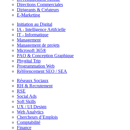
Directions Commerciales
Dirigeants & Créateurs
E-Marketing
Initiation au Digital
IA - Intelligence Artifcielle
IT - Informatique
Management
Management de projets
Microsoft 365®
PAO & Conception Graphique
Phygital Trip
Programmation Web
Référencement SEO / SEA
Réseaux Sociaux
RH & Recrutement
RSE
Social Ads
Soft Skills
UX / UI Design
Web Analytics
Chercheurs d’Emplois
Comptabilité
Finance