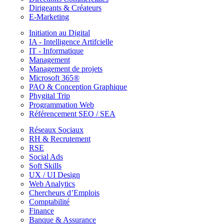
Dirigeants & Créateurs
E-Marketing
Initiation au Digital
IA - Intelligence Artifcielle
IT - Informatique
Management
Management de projets
Microsoft 365®
PAO & Conception Graphique
Phygital Trip
Programmation Web
Référencement SEO / SEA
Réseaux Sociaux
RH & Recrutement
RSE
Social Ads
Soft Skills
UX / UI Design
Web Analytics
Chercheurs d’Emplois
Comptabilité
Finance
Banque & Assurance