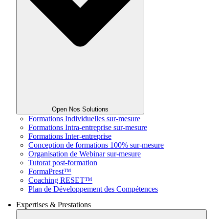
Open Nos Solutions
Formations Individuelles sur-mesure
Formations Intra-entreprise sur-mesure
Formations Inter-entreprise
Conception de formations 100% sur-mesure
Organisation de Webinar sur-mesure
Tutorat post-formation
FormaPrest™
Coaching RESET™
Plan de Développement des Compétences
Expertises & Prestations