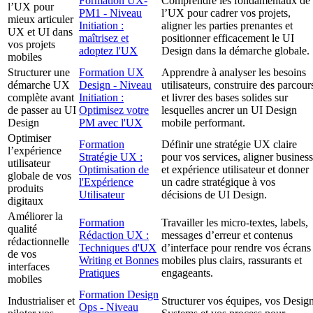
Formation UX-
Comprendre les fondamentaux de
l’UX pour
PM1 - Niveau
l’UX pour cadrer vos projets,
mieux articuler
Initiation :
aligner les parties prenantes et
UX et UI dans
maîtrisez et
positionner efficacement le UI
vos projets
adoptez l'UX
Design dans la démarche globale.
mobiles
Structurer une
Formation UX
Apprendre à analyser les besoins
démarche UX
Design - Niveau
utilisateurs, construire des parcour
complète avant
Initiation :
et livrer des bases solides sur
de passer au UI
Optimisez votre
lesquelles ancrer un UI Design
Design
PM avec l'UX
mobile performant.
Optimiser
Formation
Définir une stratégie UX claire
l’expérience
Stratégie UX :
pour vos services, aligner business
utilisateur
Optimisation de
et expérience utilisateur et donner
globale de vos
l'Expérience
un cadre stratégique à vos
produits
Utilisateur
décisions de UI Design.
digitaux
Améliorer la
Formation
Travailler les micro-textes, labels,
qualité
Rédaction UX :
messages d’erreur et contenus
rédactionnelle
Techniques d'UX
d’interface pour rendre vos écrans
de vos
Writing et Bonnes
mobiles plus clairs, rassurants et
interfaces
Pratiques
engageants.
mobiles
Formation Design
Industrialiser et
Structurer vos équipes, vos Desig
Ops - Niveau