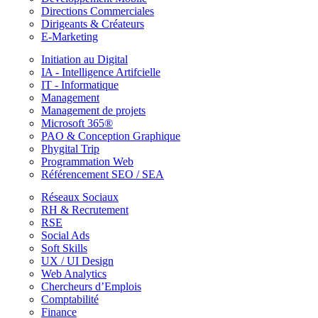
Directions Commerciales
Dirigeants & Créateurs
E-Marketing
Initiation au Digital
IA - Intelligence Artifcielle
IT - Informatique
Management
Management de projets
Microsoft 365®
PAO & Conception Graphique
Phygital Trip
Programmation Web
Référencement SEO / SEA
Réseaux Sociaux
RH & Recrutement
RSE
Social Ads
Soft Skills
UX / UI Design
Web Analytics
Chercheurs d’Emplois
Comptabilité
Finance