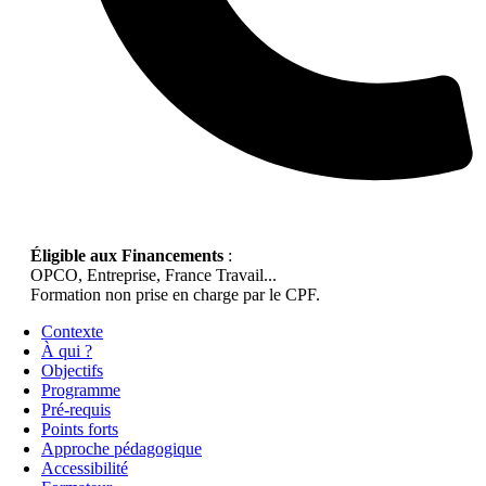
Éligible aux Financements
:
OPCO, Entreprise, France Travail...
Formation non prise en charge par le CPF.
Contexte
À qui ?
Objectifs
Programme
Pré-requis
Points forts
Approche pédagogique
Accessibilité