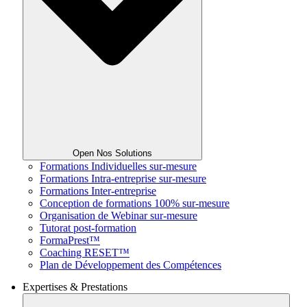
Open Nos Solutions
Formations Individuelles sur-mesure
Formations Intra-entreprise sur-mesure
Formations Inter-entreprise
Conception de formations 100% sur-mesure
Organisation de Webinar sur-mesure
Tutorat post-formation
FormaPrest™
Coaching RESET™
Plan de Développement des Compétences
Expertises & Prestations