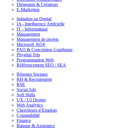
Dirigeants & Créateurs
E-Marketing
Initiation au Digital
IA - Intelligence Artifcielle
IT - Informatique
Management
Management de projets
Microsoft 365®
PAO & Conception Graphique
Phygital Trip
Programmation Web
Référencement SEO / SEA
Réseaux Sociaux
RH & Recrutement
RSE
Social Ads
Soft Skills
UX / UI Design
Web Analytics
Chercheurs d’Emplois
Comptabilité
Finance
Banque & Assurance