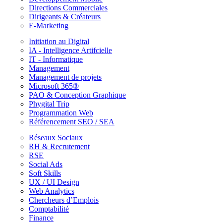
Directions Commerciales
Dirigeants & Créateurs
E-Marketing
Initiation au Digital
IA - Intelligence Artifcielle
IT - Informatique
Management
Management de projets
Microsoft 365®
PAO & Conception Graphique
Phygital Trip
Programmation Web
Référencement SEO / SEA
Réseaux Sociaux
RH & Recrutement
RSE
Social Ads
Soft Skills
UX / UI Design
Web Analytics
Chercheurs d’Emplois
Comptabilité
Finance