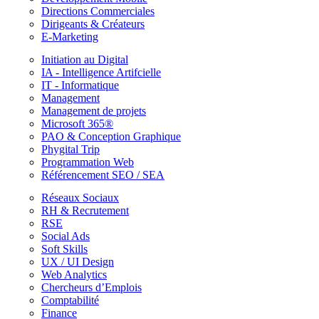
Directions Commerciales
Dirigeants & Créateurs
E-Marketing
Initiation au Digital
IA - Intelligence Artifcielle
IT - Informatique
Management
Management de projets
Microsoft 365®
PAO & Conception Graphique
Phygital Trip
Programmation Web
Référencement SEO / SEA
Réseaux Sociaux
RH & Recrutement
RSE
Social Ads
Soft Skills
UX / UI Design
Web Analytics
Chercheurs d’Emplois
Comptabilité
Finance