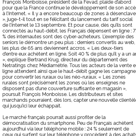
François Monboisse, président de la Fevad, plaide d’abord
pour que la France continue le développement de son accè
à l’Internet. « Il y a encore beaucoup de zones à désenclave
», juge-t-il tout en se félicitant du lancement du tarif social
de l’Internet le 13 septembre. Et pour cause, dès qu’ils sont
connectés au haut-débit, les Français dépensent en ligne : 7
% des internautes sont des cyber-acheteurs. L’exemple des
seniors le démontre un peu plus : derniers convertis au web,
les plus de 65 ans deviennent accros. « Les deux-tiers
d’entre eux achètent en ligne. Soit 40 % de plus qu’il y a un a
», explique Bertrand Krug, directeur du département des
Netratings chez Médiamétrie. Tous les acteurs de la vente 
ligne attendent ainsi que le haut-débit gagne les campagne
pour convertir les ruraux ou les néo-ruraux. « Les zones
rurales sont précisément les zones où les enseignes ne
disposent pas d’une couverture suffisante en magasin »,
poursuit François Monboisse. Les distributeurs et sites
marchands pourraient, dès lors, capter une nouvelle clientèl
qui jusqu’ici leur échappait.
Le marché français pourrait aussi profiter de la
démocratisation du smartphone. Peu de Français achètent
aujourd’hui via leur téléphone mobile : 24 % seulement de
ceux qui surfent sur leur téléphone y procèdent à des achat