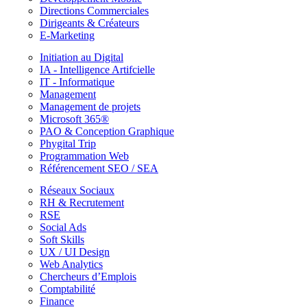
Directions Commerciales
Dirigeants & Créateurs
E-Marketing
Initiation au Digital
IA - Intelligence Artifcielle
IT - Informatique
Management
Management de projets
Microsoft 365®
PAO & Conception Graphique
Phygital Trip
Programmation Web
Référencement SEO / SEA
Réseaux Sociaux
RH & Recrutement
RSE
Social Ads
Soft Skills
UX / UI Design
Web Analytics
Chercheurs d’Emplois
Comptabilité
Finance