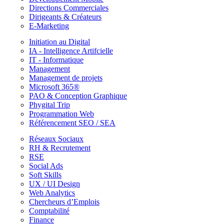
Directions Commerciales
Dirigeants & Créateurs
E-Marketing
Initiation au Digital
IA - Intelligence Artifcielle
IT - Informatique
Management
Management de projets
Microsoft 365®
PAO & Conception Graphique
Phygital Trip
Programmation Web
Référencement SEO / SEA
Réseaux Sociaux
RH & Recrutement
RSE
Social Ads
Soft Skills
UX / UI Design
Web Analytics
Chercheurs d’Emplois
Comptabilité
Finance