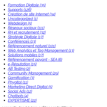
Formation Digitale (35)
Supports (126)
Création de site Internet (34)
Uncategorized (1)
Webdesign (5)
Réseaux sociaux (111)
RH et recrutement (32)
Stratégie Digitale (17)
Conférences (13)
Référencement naturel (101)
Web Analytics et Tag Management (13)
Solutions mobiles (17)
Référencement payant - SEA (6)
e-Réputation (15)
AB Testing (2)
Community Management (29)
Gamification (3)
Phygital (11)
Marketing Direct Digital (5)
Social Ads (12)
Chatbots (4)
EXPERTISME (22)