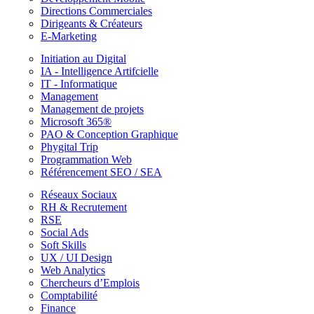
Directions Commerciales
Dirigeants & Créateurs
E-Marketing
Initiation au Digital
IA - Intelligence Artifcielle
IT - Informatique
Management
Management de projets
Microsoft 365®
PAO & Conception Graphique
Phygital Trip
Programmation Web
Référencement SEO / SEA
Réseaux Sociaux
RH & Recrutement
RSE
Social Ads
Soft Skills
UX / UI Design
Web Analytics
Chercheurs d’Emplois
Comptabilité
Finance