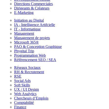
Directions Commerciales
Dirigeants & Créateurs
E-Marketing
Initiation au Digital
IA - Intelligence Artifcielle
IT - Informatique
Management
Management de projets
Microsoft 365®
PAO & Conception Graphique
Phygital Trip
Programmation Web
Référencement SEO / SEA
Réseaux Sociaux
RH & Recrutement
RSE
Social Ads
Soft Skills
UX / UI Design
Web Analytics
Chercheurs d’Emplois
Comptabilité
Finance