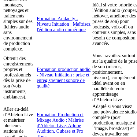
montages,
Idéal si votre priorité es
nettoyages et
l’édition audio (couper,
traitements
nettoyer, améliorer des
Formation Audacity -
simples sur des
prises de son) pour
Niveau Initiation : Maîtrisez
fichiers audio
podcasts, voix-off ou
l'édition audio numérique
sans
contenus simples, sans
environnement
besoin de composition
de production
avancée.
complexe.
Vous travaillez surtout
Obtenir des
sur la qualité de la pris
enregistrements
de son (micros,
propres et
Formation production audio
positionnement,
professionnels
- Niveau Initiation : prise et
niveaux), complément
dès la prise de
enregistrement sonore de
idéal avant ou en
son (voix,
qualité
parallèle de votre
instruments,
apprentissage
ambiances).
d’Ableton Live.
Adapté si vous visez
Aller au-delà
une polyvalence studio
d’Ableton Live
Formation Production et
complète (post-
et maîtriser
Mixage Audio : Maîtrise
production, musique à
plusieurs
d'Ableton Live, Adobe
l’image, broadcast) et
stations de
Audition, Cubase et Pro
devez travailler sur
travail audio
Tools