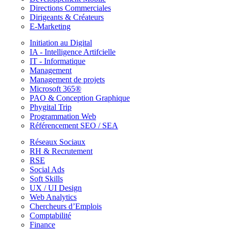
Directions Commerciales
Dirigeants & Créateurs
E-Marketing
Initiation au Digital
IA - Intelligence Artifcielle
IT - Informatique
Management
Management de projets
Microsoft 365®
PAO & Conception Graphique
Phygital Trip
Programmation Web
Référencement SEO / SEA
Réseaux Sociaux
RH & Recrutement
RSE
Social Ads
Soft Skills
UX / UI Design
Web Analytics
Chercheurs d’Emplois
Comptabilité
Finance