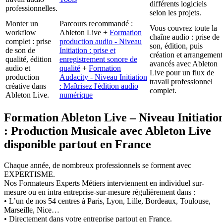
différents logiciels
professionnelles.
selon les projets.
Monter un
Parcours recommandé :
Vous couvrez toute la
workflow
Ableton Live +
Formation
chaîne audio : prise de
complet : prise
production audio - Niveau
son, édition, puis
de son de
Initiation : prise et
création et arrangemen
qualité, édition
enregistrement sonore de
avancés avec Ableton
audio et
qualité
+
Formation
Live pour un flux de
production
Audacity - Niveau Initiation
travail professionnel
créative dans
: Maîtrisez l'édition audio
complet.
Ableton Live.
numérique
Formation Ableton Live – Niveau Initiatio
: Production Musicale avec Ableton Live
disponible partout en France
Chaque année, de nombreux professionnels se forment avec
EXPERTISME.
Nos Formateurs Experts Métiers interviennent en individuel sur-
mesure ou en intra entreprise-sur-mesure régulièrement dans :
• L’un de nos 54 centres à Paris, Lyon, Lille, Bordeaux, Toulouse,
Marseille, Nice…
• Directement dans votre entreprise partout en France.