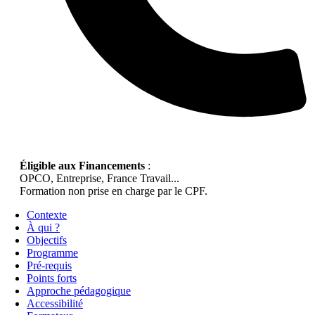
Éligible aux Financements
:
OPCO, Entreprise, France Travail...
Formation non prise en charge par le CPF.
Contexte
À qui ?
Objectifs
Programme
Pré-requis
Points forts
Approche pédagogique
Accessibilité