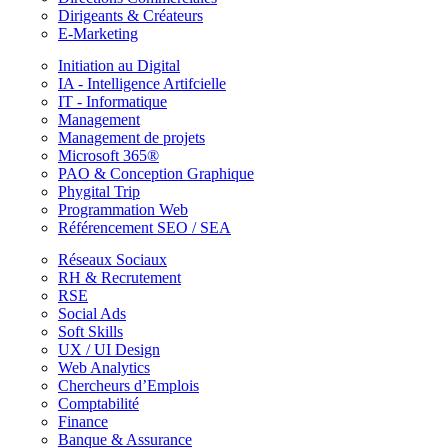
Dirigeants & Créateurs
E-Marketing
Initiation au Digital
IA - Intelligence Artifcielle
IT - Informatique
Management
Management de projets
Microsoft 365®
PAO & Conception Graphique
Phygital Trip
Programmation Web
Référencement SEO / SEA
Réseaux Sociaux
RH & Recrutement
RSE
Social Ads
Soft Skills
UX / UI Design
Web Analytics
Chercheurs d’Emplois
Comptabilité
Finance
Banque & Assurance