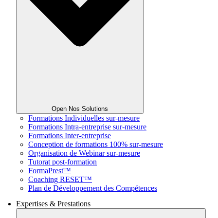
Open Nos Solutions
Formations Individuelles sur-mesure
Formations Intra-entreprise sur-mesure
Formations Inter-entreprise
Conception de formations 100% sur-mesure
Organisation de Webinar sur-mesure
Tutorat post-formation
FormaPrest™
Coaching RESET™
Plan de Développement des Compétences
Expertises & Prestations