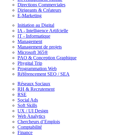
Directions Commerciales
Dirigeants & Créateurs
E-Marketing
Initiation au Digital
IA - Intelligence Artifcielle
IT - Informatique
Management
Management de projets
Microsoft 365®
PAO & Conception Graphique
Phygital Trip
Programmation Web
Référencement SEO / SEA
Réseaux Sociaux
RH & Recrutement
RSE
Social Ads
Soft Skills
UX / UI Design
Web Analytics
Chercheurs d’Emplois
Comptabilité
Finance