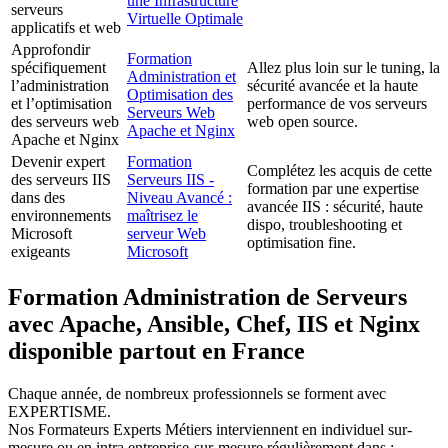
une Infrastructure
serveurs
Virtuelle Optimale
applicatifs et web
Approfondir
Formation
spécifiquement
Allez plus loin sur le tuning, la
Administration et
l’administration
sécurité avancée et la haute
Optimisation des
et l’optimisation
performance de vos serveurs
Serveurs Web
des serveurs web
web open source.
Apache et Nginx
Apache et Nginx
Devenir expert
Formation
Complétez les acquis de cette
des serveurs IIS
Serveurs IIS -
formation par une expertise
dans des
Niveau Avancé :
avancée IIS : sécurité, haute
environnements
maîtrisez le
dispo, troubleshooting et
Microsoft
serveur Web
optimisation fine.
exigeants
Microsoft
Formation Administration de Serveurs
avec Apache, Ansible, Chef, IIS et Nginx
disponible partout en France
Chaque année, de nombreux professionnels se forment avec
EXPERTISME.
Nos Formateurs Experts Métiers interviennent en individuel sur-
mesure ou en intra entreprise-sur-mesure régulièrement dans :