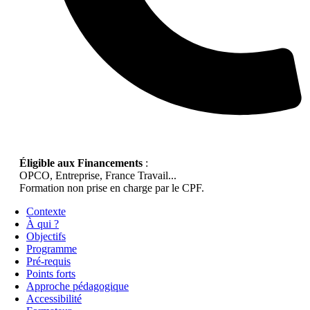
Éligible aux Financements
:
OPCO, Entreprise, France Travail...
Formation non prise en charge par le CPF.
Contexte
À qui ?
Objectifs
Programme
Pré-requis
Points forts
Approche pédagogique
Accessibilité