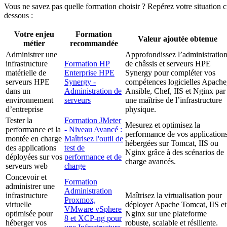
Vous ne savez pas quelle formation choisir ? Repérez votre situation c
dessous :
Votre enjeu
Formation
Valeur ajoutée obtenue
métier
recommandée
Administrer une
Approfondissez l’administratio
infrastructure
Formation HP
de châssis et serveurs HPE
matérielle de
Enterprise HPE
Synergy pour compléter vos
serveurs HPE
Synergy -
compétences logicielles Apache
dans un
Administration de
Ansible, Chef, IIS et Nginx par
environnement
serveurs
une maîtrise de l’infrastructure
d’entreprise
physique.
Tester la
Formation JMeter
Mesurez et optimisez la
performance et la
- Niveau Avancé :
performance de vos application
montée en charge
Maîtrisez l'outil de
hébergées sur Tomcat, IIS ou
des applications
test de
Nginx grâce à des scénarios de
déployées sur vos
performance et de
charge avancés.
serveurs web
charge
Concevoir et
Formation
administrer une
Administration
infrastructure
Maîtrisez la virtualisation pour
Proxmox,
virtuelle
déployer Apache Tomcat, IIS et
VMware vSphere
optimisée pour
Nginx sur une plateforme
8 et XCP-ng pour
héberger vos
robuste, scalable et résiliente.