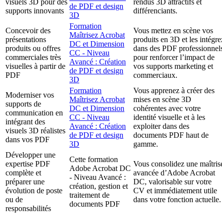
visuels 3D pour des
rendus 3D attractifs et
de PDF et design
supports innovants
différenciants.
3D
Formation
Concevoir des
Vous mettez en scène vos
Maîtrisez Acrobat
présentations
produits en 3D et les intégre
DC et Dimension
produits ou offres
dans des PDF professionnel
CC - Niveau
commerciales très
pour renforcer l’impact de
Avancé : Création
visuelles à partir de
vos supports marketing et
de PDF et design
PDF
commerciaux.
3D
Formation
Vous apprenez à créer des
Moderniser vos
Maîtrisez Acrobat
mises en scène 3D
supports de
DC et Dimension
cohérentes avec votre
communication en
CC - Niveau
identité visuelle et à les
intégrant des
Avancé : Création
exploiter dans des
visuels 3D réalistes
de PDF et design
documents PDF haut de
dans vos PDF
3D
gamme.
Développer une
Cette formation
expertise PDF
Vous consolidez une maîtris
Adobe Acrobat DC
complète et
avancée d’Adobe Acrobat
- Niveau Avancé :
préparer une
DC, valorisable sur votre
création, gestion et
évolution de poste
CV et immédiatement utile
traitement de
ou de
dans votre fonction actuelle.
documents PDF
responsabilités