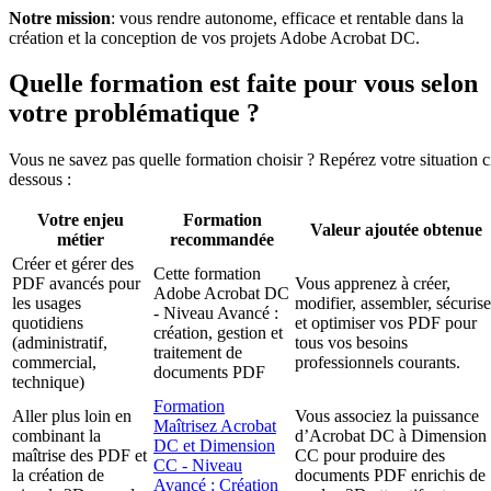
Notre mission
: vous rendre autonome, efficace et rentable dans la
création et la conception de vos projets Adobe Acrobat DC.
Quelle formation est faite pour vous selon
votre problématique ?
Vous ne savez pas quelle formation choisir ? Repérez votre situation c
dessous :
Votre enjeu
Formation
Valeur ajoutée obtenue
métier
recommandée
Créer et gérer des
Cette formation
PDF avancés pour
Vous apprenez à créer,
Adobe Acrobat DC
les usages
modifier, assembler, sécurise
- Niveau Avancé :
quotidiens
et optimiser vos PDF pour
création, gestion et
(administratif,
tous vos besoins
traitement de
commercial,
professionnels courants.
documents PDF
technique)
Formation
Aller plus loin en
Vous associez la puissance
Maîtrisez Acrobat
combinant la
d’Acrobat DC à Dimension
DC et Dimension
maîtrise des PDF et
CC pour produire des
CC - Niveau
la création de
documents PDF enrichis de
Avancé : Création