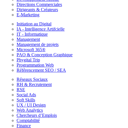
Directions Commerciales
Dirigeants & Créateurs
E-Marketing
Initiation au Digital
IA - Intelligence Artifcielle
IT - Informatique
Management
Management de projets
Microsoft 365®
PAO & Conception Graphique
Phygital Trip
Programmation Web
Référencement SEO / SEA
Réseaux Sociaux
RH & Recrutement
RSE
Social Ads
Soft Skills
UX / UI Design
Web Analytics
Chercheurs d’Emplois
Comptabilité
Finance