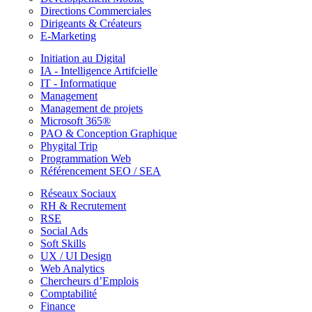
Directions Commerciales
Dirigeants & Créateurs
E-Marketing
Initiation au Digital
IA - Intelligence Artifcielle
IT - Informatique
Management
Management de projets
Microsoft 365®
PAO & Conception Graphique
Phygital Trip
Programmation Web
Référencement SEO / SEA
Réseaux Sociaux
RH & Recrutement
RSE
Social Ads
Soft Skills
UX / UI Design
Web Analytics
Chercheurs d’Emplois
Comptabilité
Finance