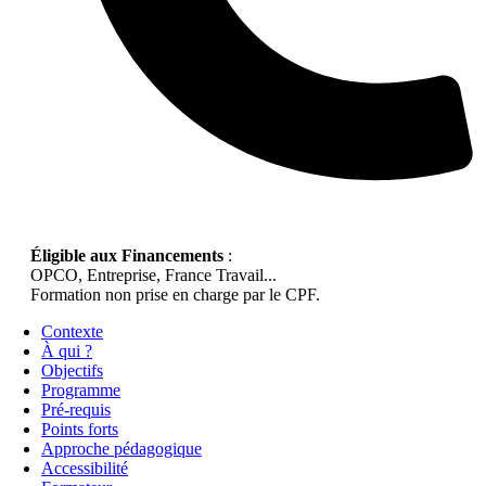
Éligible aux Financements
:
OPCO, Entreprise, France Travail...
Formation non prise en charge par le CPF.
Contexte
À qui ?
Objectifs
Programme
Pré-requis
Points forts
Approche pédagogique
Accessibilité