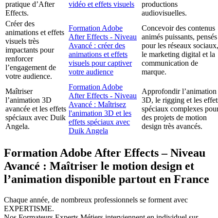
pratique d’After
vidéo et effets visuels
productions
Effects.
audiovisuelles.
Créer des
Formation Adobe
Concevoir des contenus
animations et effets
After Effects - Niveau
animés puissants, pensés
visuels très
Avancé : créer des
pour les réseaux sociaux
impactants pour
animations et effets
le marketing digital et la
renforcer
visuels pour captiver
communication de
l’engagement de
votre audience
marque.
votre audience.
Formation Adobe
Maîtriser
Approfondir l’animation
After Effects - Niveau
l’animation 3D
3D, le rigging et les effet
Avancé : Maîtrisez
avancée et les effets
spéciaux complexes pou
l'animation 3D et les
spéciaux avec Duik
des projets de motion
effets spéciaux avec
Angela.
design très avancés.
Duik Angela
Formation Adobe After Effects – Niveau
Avancé : Maîtriser le motion design et
l’animation disponible partout en France
Chaque année, de nombreux professionnels se forment avec
EXPERTISME.
Nos Formateurs Experts Métiers interviennent en individuel sur-