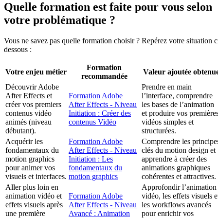
Quelle formation est faite pour vous selon
votre problématique ?
Vous ne savez pas quelle formation choisir ? Repérez votre situation c
dessous :
Formation
Votre enjeu métier
Valeur ajoutée obtenu
recommandée
Découvrir Adobe
Prendre en main
After Effects et
Formation Adobe
l’interface, comprendre
créer vos premiers
After Effects - Niveau
les bases de l’animation
contenus vidéo
Initiation : Créer des
et produire vos première
animés (niveau
contenus Vidéo
vidéos simples et
débutant).
structurées.
Acquérir les
Formation Adobe
Comprendre les principe
fondamentaux du
After Effects - Niveau
clés du motion design et
motion graphics
Initiation : Les
apprendre à créer des
pour animer vos
fondamentaux du
animations graphiques
visuels et interfaces.
motion graphics
cohérentes et attractives.
Aller plus loin en
Approfondir l’animation
animation vidéo et
Formation Adobe
vidéo, les effets visuels e
effets visuels après
After Effects - Niveau
les workflows avancés
une première
Avancé : Animation
pour enrichir vos